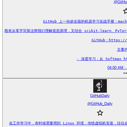
@
GitHu
GitHub 上一份超全面的机器学习实战手册：mach
既有从零手写算法帮我们理解底层原理，又结合 scikit-learn、PyTorc
GitHub：https://
主要内
- 深度学习：从 Softmax htt
04:00 AM · 
GitHubDaily
@
GitHub_Daily
在工作学习中，有时候需要用到 Linux 环境，传统虚拟机安装，往往