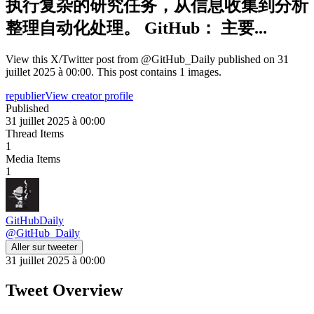
执行复杂的研究任务，从信息收集到分析
整理自动化处理。 GitHub： 主要...
View this X/Twitter post from @GitHub_Daily published on 31
juillet 2025 à 00:00. This post contains 1 images.
republier
View creator profile
Published
31 juillet 2025 à 00:00
Thread Items
1
Media Items
1
GitHubDaily
@
GitHub_Daily
Aller sur tweeter
31 juillet 2025 à 00:00
Tweet Overview