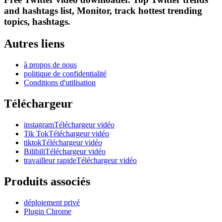
and hashtags list, Monitor, track hottest trending
topics, hashtags.
Autres liens
à propos de nous
politique de confidentialité
Conditions d'utilisation
Téléchargeur
instagramTéléchargeur vidéo
Tik TokTéléchargeur vidéo
tiktokTéléchargeur vidéo
BilibiliTéléchargeur vidéo
travailleur rapideTéléchargeur vidéo
Produits associés
déploiement privé
Plugin Chrome