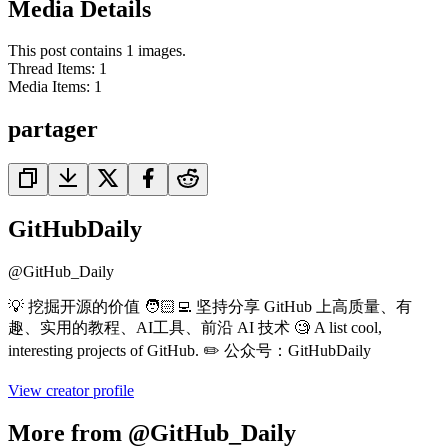
Media Details
This post contains 1 images.
Thread Items
:
1
Media Items
:
1
partager
GitHubDaily
@
GitHub_Daily
💡 挖掘开源的价值 🧑🏻‍💻 坚持分享 GitHub 上高质量、有
趣、实用的教程、AI工具、前沿 AI 技术 🧐 A list cool,
interesting projects of GitHub. ✏️ 公众号：GitHubDaily
View creator profile
More from @GitHub_Daily