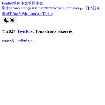
English
简体中文
繁體中文
हिन्दी
Español
Français
Deutsch
বাংলা
Русский
Português
اردو
日本語
한
국어
Tiếng Việt
Italiano
ไทย
Türkçe
© 2024
TwitFast
Tous droits réservés.
support@twitfast.com