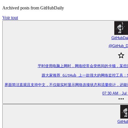
Archived posts from GitHubDaily
Voir tout
GitHubDai
@
GitHub_D
平时使用电脑上网时，网络经常会突然间的卡顿，某些
跟大家推荐 GitHub 上一款强大的网络监控工具：S
界面简洁直观且支持中文，不仅能实时显示网络连接状态和流量统计，还能识别连接的
07:30 AM · Jul
GitHu