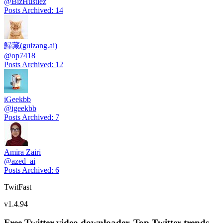
@
BizHustlez
Posts Archived
:
14
歸藏(guizang.ai)
@
op7418
Posts Archived
:
12
iGeekbb
@
igeekbb
Posts Archived
:
7
Amira Zairi
@
azed_ai
Posts Archived
:
6
TwitFast
v
1.4.94
Free Twitter video downloader. Top Twitter trends