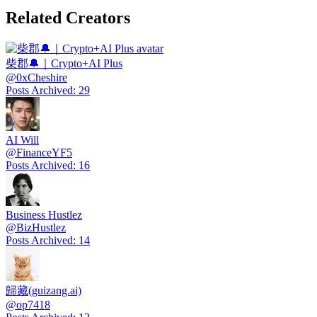
Related Creators
柴郡🔔｜Crypto+AI Plus
@
0xCheshire
Posts Archived
:
29
AI Will
@
FinanceYF5
Posts Archived
:
16
Business Hustlez
@
BizHustlez
Posts Archived
:
14
歸藏(guizang.ai)
@
op7418