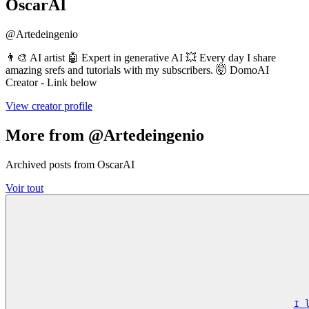
OscarAI
@
Artedeingenio
👨‍🎨 AI artist 🤖 Expert in generative AI 💥 Every day I share
amazing srefs and tutorials with my subscribers. 🤯 DomoAI
Creator - Link below
View creator profile
More from @Artedeingenio
Archived posts from OscarAI
Voir tout
I 