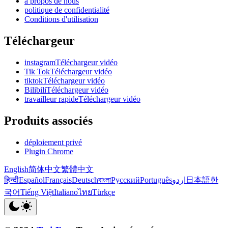
à propos de nous
politique de confidentialité
Conditions d'utilisation
Téléchargeur
instagramTéléchargeur vidéo
Tik TokTéléchargeur vidéo
tiktokTéléchargeur vidéo
BilibiliTéléchargeur vidéo
travailleur rapideTéléchargeur vidéo
Produits associés
déploiement privé
Plugin Chrome
English
简体中文
繁體中文
हिन्दी
Español
Français
Deutsch
বাংলা
Русский
Português
اردو
日本語
한
국어
Tiếng Việt
Italiano
ไทย
Türkçe