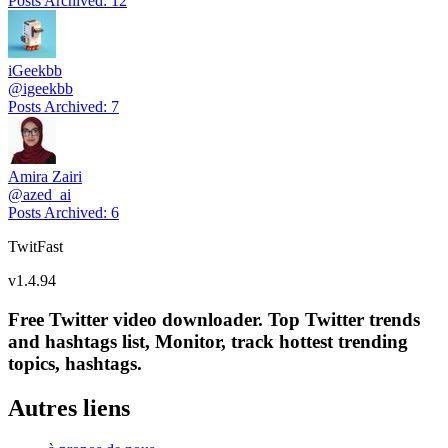
Posts Archived
:
12
iGeekbb
@
igeekbb
Posts Archived
:
7
Amira Zairi
@
azed_ai
Posts Archived
:
6
TwitFast
v
1.4.94
Free Twitter video downloader. Top Twitter trends
and hashtags list, Monitor, track hottest trending
topics, hashtags.
Autres liens