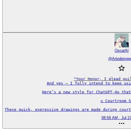
OscarAI
@
Artedeinge
"Your Honor, I plead guil
And yes — I fully intend to keep usi
Here’s a new style for ChatGPT-4o that
⚖️ Courtroom S
These quick, expressive drawings are made during court
08:58 AM · Jul 2