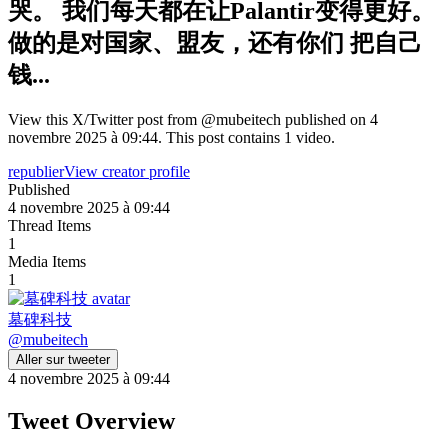
哭。 我们每天都在让Palantir变得更好。
做的是对国家、盟友，还有你们 把自己
钱...
View this X/Twitter post from @mubeitech published on 4
novembre 2025 à 09:44. This post contains 1 video.
republier
View creator profile
Published
4 novembre 2025 à 09:44
Thread Items
1
Media Items
1
墓碑科技
@
mubeitech
Aller sur tweeter
4 novembre 2025 à 09:44
Tweet Overview