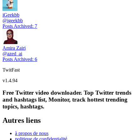
iGeekbb
@
igeekbb
Posts Archived
:
7
Amira Zairi
@
azed_ai
Posts Archived
:
6
TwitFast
v
1.4.94
Free Twitter video downloader. Top Twitter trends
and hashtags list, Monitor, track hottest trending
topics, hashtags.
Autres liens
à propos de nous
politique de confidentialité