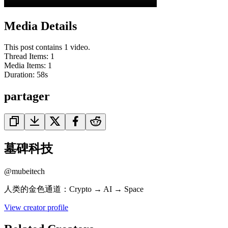
Media Details
This post contains 1 video.
Thread Items
:
1
Media Items
:
1
Duration:
58
s
partager
墓碑科技
@
mubeitech
人类的金色通道：Crypto → AI → Space
View creator profile