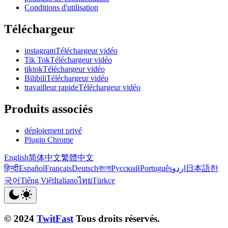
Conditions d'utilisation
Téléchargeur
instagramTéléchargeur vidéo
Tik TokTéléchargeur vidéo
tiktokTéléchargeur vidéo
BilibiliTéléchargeur vidéo
travailleur rapideTéléchargeur vidéo
Produits associés
déploiement privé
Plugin Chrome
English
简体中文
繁體中文
हिन्दी
Español
Français
Deutsch
বাংলা
Русский
Português
اردو
日本語
한
국어
Tiếng Việt
Italiano
ไทย
Türkçe
© 2024
TwitFast
Tous droits réservés.