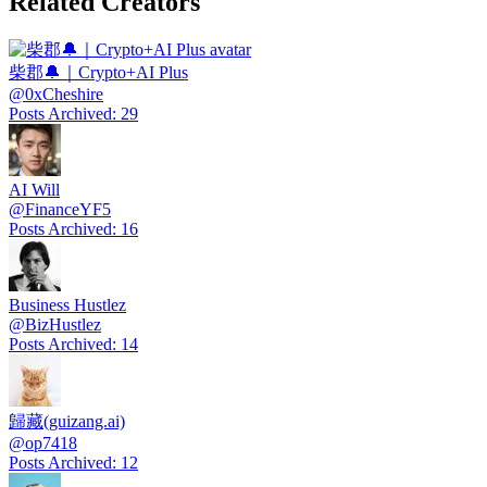
Related Creators
柴郡🔔｜Crypto+AI Plus
@
0xCheshire
Posts Archived
:
29
AI Will
@
FinanceYF5
Posts Archived
:
16
Business Hustlez
@
BizHustlez
Posts Archived
:
14
歸藏(guizang.ai)
@
op7418
Posts Archived
:
12