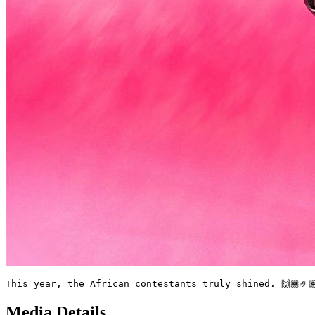
This year, the African contestants truly shined. 🙌🏾🤌
Media Details