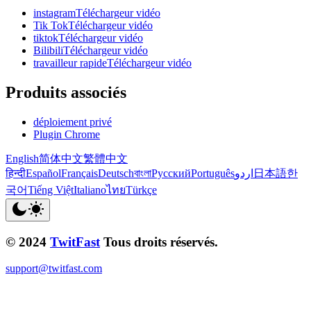
instagramTéléchargeur vidéo
Tik TokTéléchargeur vidéo
tiktokTéléchargeur vidéo
BilibiliTéléchargeur vidéo
travailleur rapideTéléchargeur vidéo
Produits associés
déploiement privé
Plugin Chrome
English
简体中文
繁體中文
हिन्दी
Español
Français
Deutsch
বাংলা
Русский
Português
اردو
日本語
한
국어
Tiếng Việt
Italiano
ไทย
Türkçe
© 2024
TwitFast
Tous droits réservés.
support@twitfast.com