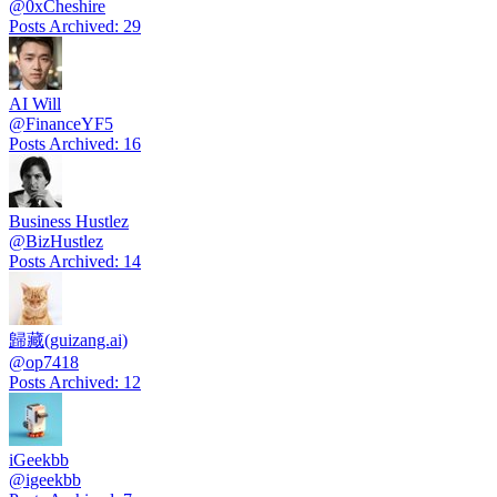
@
0xCheshire
Posts Archived
:
29
AI Will
@
FinanceYF5
Posts Archived
:
16
Business Hustlez
@
BizHustlez
Posts Archived
:
14
歸藏(guizang.ai)
@
op7418
Posts Archived
:
12
iGeekbb
@
igeekbb