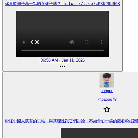
你喜歡個子高一點的女孩子嗎？ https://t.co/cPKUP8b96K
06:58 AM · Jan 11, 2026
ponpon
@
paooo79
粉紅中國人慣有的思維，與其理性跟它們討論，不如會心一笑的觀看粉紅翻牆。😊 h