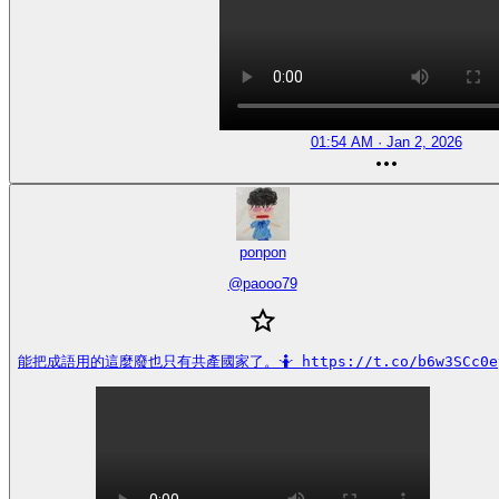
01:54 AM · Jan 2, 2026
ponpon
@
paooo79
能把成語用的這麼廢也只有共產國家了。🤷 https://t.co/b6w3SCc0e