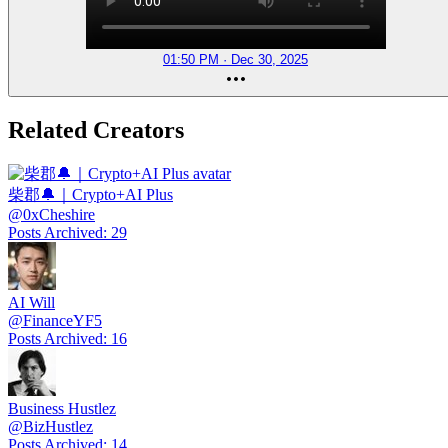
01:50 PM · Dec 30, 2025
Related Creators
柴郡🔔｜Crypto+AI Plus
@
0xCheshire
Posts Archived
:
29
AI Will
@
FinanceYF5
Posts Archived
:
16
Business Hustlez
@
BizHustlez
Posts Archived
:
14