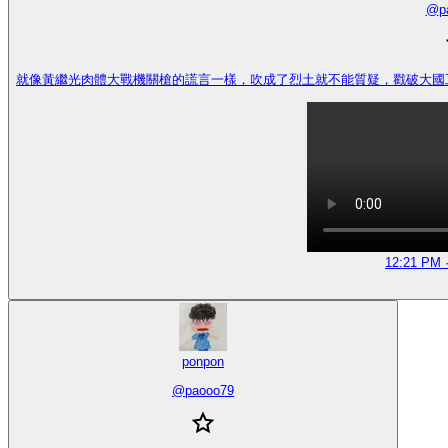
@
p
就像黃繼光肉體大戰機關槍的謊言一樣，吹成了烈土就不能質疑，戳破大國工匠被封帖
12:21 PM ·
ponpon
@
paooo79