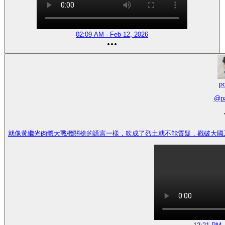
02:09 AM · Feb 12, 2026
p
@
p
就像黃繼光肉體大戰機關槍的謊言一樣，吹成了烈土就不能質疑，戳破大國工匠被封帖