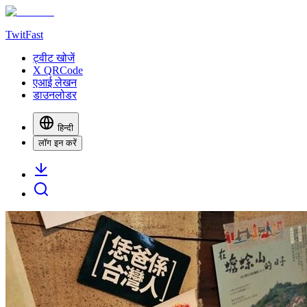
TwitFast
ट्वीट खोजें
X QRCode
एआई लेखन
डाउनलोडर
हिन्दी
लॉग इन करें