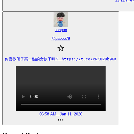
12:21 PM ·
ponpon
@
paooo79
你喜歡個子高一點的女孩子嗎？ https://t.co/cPKUP8b96K
06:58 AM · Jan 11, 2026