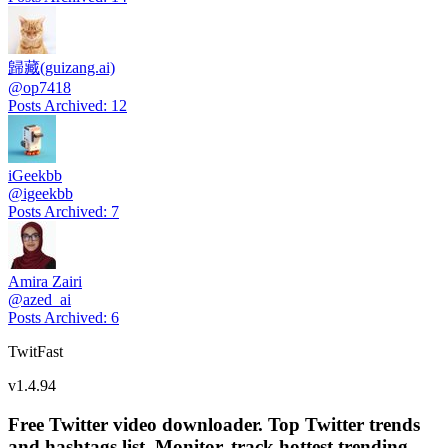
歸藏(guizang.ai)
@
op7418
Posts Archived
:
12
iGeekbb
@
igeekbb
Posts Archived
:
7
Amira Zairi
@
azed_ai
Posts Archived
:
6
TwitFast
v
1.4.94
Free Twitter video downloader. Top Twitter trends
and hashtags list, Monitor, track hottest trending