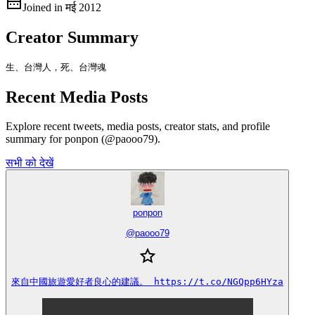
Joined in मई 2012
Creator Summary
生、台灣人，死、台灣魂
Recent Media Posts
Explore recent tweets, media posts, creator stats, and profile
summary for ponpon (@paooo79).
सभी को देखें
ponpon
@
paooo79
來自中國旅遊愛好者良心的建議。 https://t.co/NGQpp6HYza