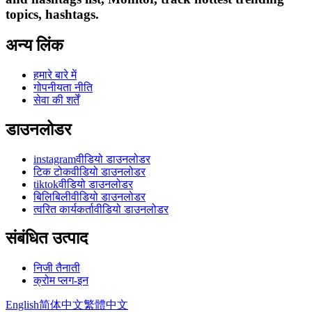
topics, hashtags.
अन्य लिंक
हमारे बारे में
गोपनीयता नीति
सेवा की शर्तें
डाउनलोडर
instagramवीडियो डाउनलोडर
टिक टोकवीडियो डाउनलोडर
tiktokवीडियो डाउनलोडर
बिलिबिलीवीडियो डाउनलोडर
त्वरित कार्यकर्तावीडियो डाउनलोडर
संबंधित उत्पाद
निजी तैनाती
क्रोम प्लग-इन
English
简体中文
繁體中文