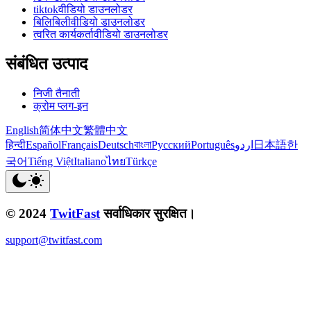
tiktokवीडियो डाउनलोडर
बिलिबिलीवीडियो डाउनलोडर
त्वरित कार्यकर्तावीडियो डाउनलोडर
संबंधित उत्पाद
निजी तैनाती
क्रोम प्लग-इन
English
简体中文
繁體中文
हिन्दी
Español
Français
Deutsch
বাংলা
Русский
Português
اردو
日本語
한
국어
Tiếng Việt
Italiano
ไทย
Türkçe
© 2024
TwitFast
सर्वाधिकार सुरक्षित।
support@twitfast.com