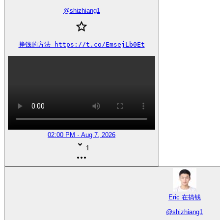
@
shizhiang1
挣钱的方法 https://t.co/EmsejLb0Et
02:00 PM · Aug 7, 2026
1
Eric 在搞钱
@
shizhiang1