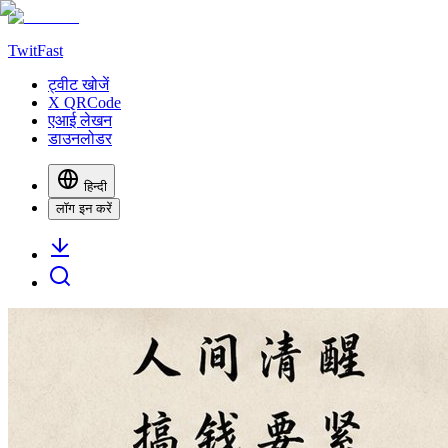
TwitFast
ट्वीट खोजें
X QRCode
एआई लेखन
डाउनलोडर
हिन्दी
लॉग इन करें