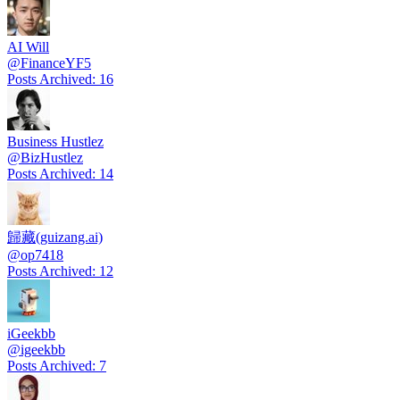
AI Will
@
FinanceYF5
Posts Archived
:
16
Business Hustlez
@
BizHustlez
Posts Archived
:
14
歸藏(guizang.ai)
@
op7418
Posts Archived
:
12
iGeekbb
@
igeekbb
Posts Archived
:
7