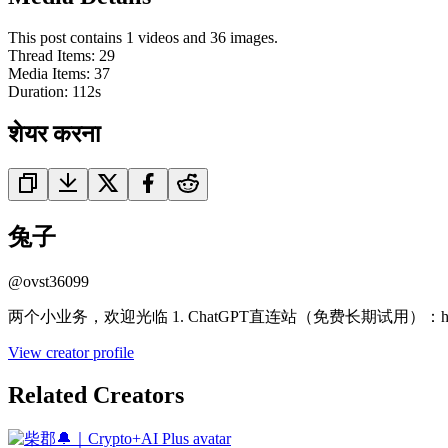
This post contains 1 videos and 36 images.
Thread Items
:
29
Media Items
:
37
Duration:
112
s
शेयर करना
兔子
@
ovst36099
两个小业务，欢迎光临 1. ChatGPT直连站（免费长期试用）：https://t.co
View creator profile
Related Creators