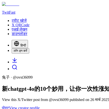
TwitFast
ट्वीट खोजें
X QRCode
एआई लेखन
डाउनलोडर
हिन्दी
लॉग इन करें
兔子
· @
ovst36099
新chatgpt-4o的10个妙用，让你一次性涨知
View this X/Twitter post from @ovst36099 published on 26 मार्च 2025
पोस्ट
View creator profile