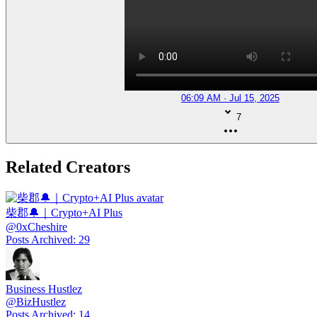
06:09 AM · Jul 15, 2025
7
Related Creators
柴郡🔔｜Crypto+AI Plus
@
0xCheshire
Posts Archived
:
29
Business Hustlez
@
BizHustlez
Posts Archived
:
14