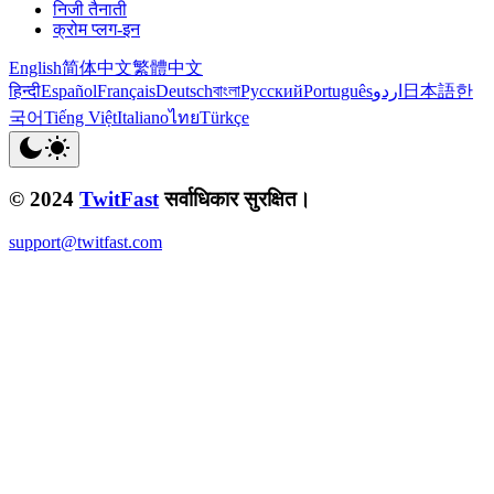
निजी तैनाती
क्रोम प्लग-इन
English
简体中文
繁體中文
हिन्दी
Español
Français
Deutsch
বাংলা
Русский
Português
اردو
日本語
한
국어
Tiếng Việt
Italiano
ไทย
Türkçe
© 2024
TwitFast
सर्वाधिकार सुरक्षित।
support@twitfast.com