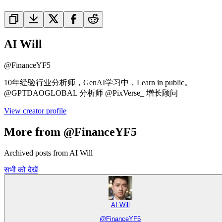
AI Will
@
FinanceYF5
10年经验行业分析师，GenAI学习中，Learn in public。
@GPTDAOGLOBAL 分析师 @PixVerse_ 增长顾问
View creator profile
More from @FinanceYF5
Archived posts from AI Will
सभी को देखें
AI Will
@
FinanceYF5