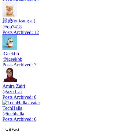
歸藏(guizang.ai)
@
op7418
Posts Archived
:
12
iGeekbb
@
igeekbb
Posts Archived
:
7
Amira Zairi
@
azed_ai
Posts Archived
:
6
TechHalla
@
techhalla
Posts Archived
:
6
TwitFast