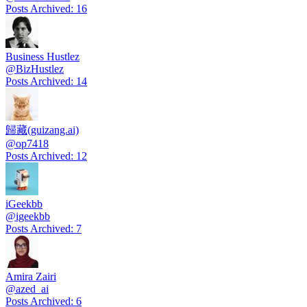
Posts Archived
:
16
Business Hustlez
@
BizHustlez
Posts Archived
:
14
歸藏(guizang.ai)
@
op7418
Posts Archived
:
12
iGeekbb
@
igeekbb
Posts Archived
:
7
Amira Zairi
@
azed_ai
Posts Archived
:
6