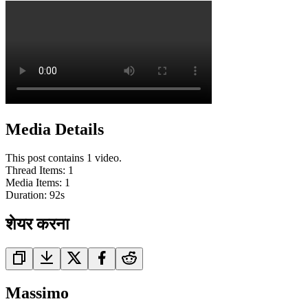
Media Details
This post contains 1 video.
Thread Items
:
1
Media Items
:
1
Duration:
92
s
शेयर करना
Massimo