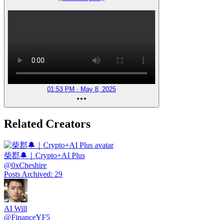
01:53 PM · May 8, 2025
Related Creators
柴郡🔔｜Crypto+AI Plus
@
0xCheshire
Posts Archived
:
29
AI Will
@
FinanceYF5