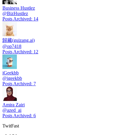
Business Hustlez
@
BizHustlez
Posts Archived
:
14
歸藏(guizang.ai)
@
op7418
Posts Archived
:
12
iGeekbb
@
igeekbb
Posts Archived
:
7
Amira Zairi
@
azed_ai
Posts Archived
:
6
TwitFast