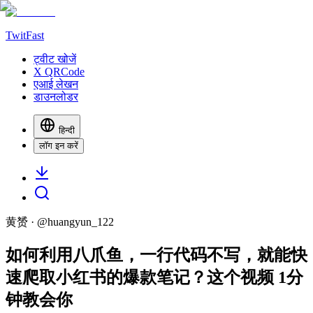
TwitFast
ट्वीट खोजें
X QRCode
एआई लेखन
डाउनलोडर
हिन्दी
लॉग इन करें
黄赟
· @
huangyun_122
如何利用八爪鱼，一行代码不写，就能快
速爬取小红书的爆款笔记？这个视频 1分
钟教会你