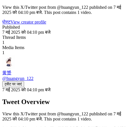
View this X/Twitter post from @huangyun_122 published on 7 मई
2025 को 04:10 pm बजे. This post contains 1 video.
पोस्ट
View creator profile
Published
7 मई 2025 को 04:10 pm बजे
Thread Items
1
Media Items
1
黄赟
@
huangyun_122
ट्वीट पर जाएं
7 मई 2025 को 04:10 pm बजे
Tweet Overview
View this X/Twitter post from @huangyun_122 published on 7 मई
2025 को 04:10 pm बजे. This post contains 1 video.