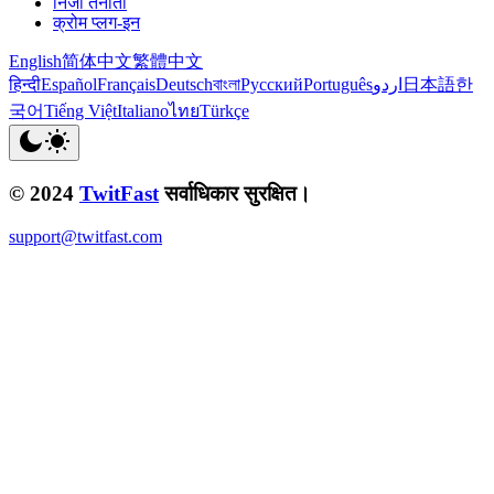
निजी तैनाती
क्रोम प्लग-इन
English
简体中文
繁體中文
हिन्दी
Español
Français
Deutsch
বাংলা
Русский
Português
اردو
日本語
한
국어
Tiếng Việt
Italiano
ไทย
Türkçe
© 2024
TwitFast
सर्वाधिकार सुरक्षित।
support@twitfast.com