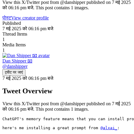
View this X/Twitter post from @danshipper published on 7 मई 2025
को 06:16 pm बजे. This post contains 1 images.
पोस्ट
View creator profile
Published
7 मई 2025 को 06:16 pm बजे
Thread Items
1
Media Items
1
Dan Shipper 📧
@
danshipper
ट्वीट पर जाएं
7 मई 2025 को 06:16 pm बजे
Tweet Overview
View this X/Twitter post from @danshipper published on 7 मई 2025
को 06:16 pm बजे. This post contains 1 images.
ChatGPT's memory feature means that you can install pro
here's me installing a great prompt from 
@alxai_
: 