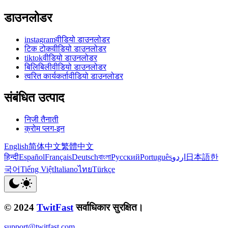
डाउनलोडर
instagramवीडियो डाउनलोडर
टिक टोकवीडियो डाउनलोडर
tiktokवीडियो डाउनलोडर
बिलिबिलीवीडियो डाउनलोडर
त्वरित कार्यकर्तावीडियो डाउनलोडर
संबंधित उत्पाद
निजी तैनाती
क्रोम प्लग-इन
English
简体中文
繁體中文
हिन्दी
Español
Français
Deutsch
বাংলা
Русский
Português
اردو
日本語
한
국어
Tiếng Việt
Italiano
ไทย
Türkçe
© 2024
TwitFast
सर्वाधिकार सुरक्षित।
support@twitfast.com