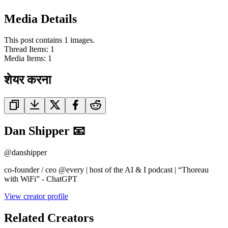
Media Details
This post contains 1 images.
Thread Items
:
1
Media Items
:
1
शेयर करना
Dan Shipper 📧
@
danshipper
co-founder / ceo @every | host of the AI & I podcast | “Thoreau
with WiFi” - ChatGPT
View creator profile
Related Creators