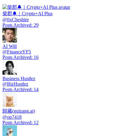
柴郡🔔｜Crypto+AI Plus
@
0xCheshire
Posts Archived
:
29
AI Will
@
FinanceYF5
Posts Archived
:
16
Business Hustlez
@
BizHustlez
Posts Archived
:
14
歸藏(guizang.ai)
@
op7418
Posts Archived
:
12