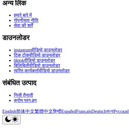
अन्य लिंक
हमारे बारे में
गोपनीयता नीति
सेवा की शर्तें
डाउनलोडर
instagramवीडियो डाउनलोडर
टिक टोकवीडियो डाउनलोडर
tiktokवीडियो डाउनलोडर
बिलिबिलीवीडियो डाउनलोडर
त्वरित कार्यकर्तावीडियो डाउनलोडर
संबंधित उत्पाद
निजी तैनाती
क्रोम प्लग-इन
English
简体中文
繁體中文
हिन्दी
Español
Français
Deutsch
বাংলা
Русски