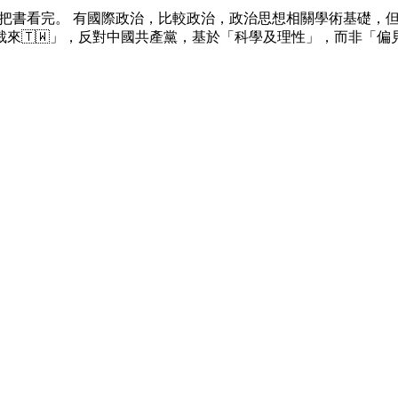
在書店把書看完。 有國際政治，比較政治，政治思想相關學術基礎
點獨裁來🇹🇼」，反對中國共產黨，基於「科學及理性」，而非「