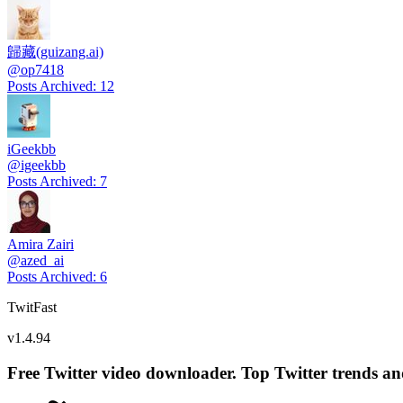
歸藏(guizang.ai)
@
op7418
Posts Archived
:
12
iGeekbb
@
igeekbb
Posts Archived
:
7
Amira Zairi
@
azed_ai
Posts Archived
:
6
TwitFast
v
1.4.94
Free Twitter video downloader. Top Twitter trends and 