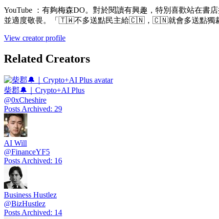
YouTube ：有夠梅森DO。對於閱讀有興趣，特別喜歡站
並適度敬畏。「🇹🇼不多送點民主給🇨🇳，🇨🇳就會多送
View creator profile
Related Creators
柴郡🔔｜Crypto+AI Plus
@
0xCheshire
Posts Archived
:
29
AI Will
@
FinanceYF5
Posts Archived
:
16
Business Hustlez
@
BizHustlez
Posts Archived
:
14