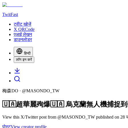
TwitFast
ट्वीट खोजें
X QRCode
एआई लेखन
डाउनलोडर
हिन्दी
लॉग इन करें
梅森DO
· @
MASONDO_TW
🇺🇦超華麗殉爆🇺🇦 烏克蘭無人機
View this X/Twitter post from @MASONDO_TW published on 28 जून 2
पोस्ट
View creator profile