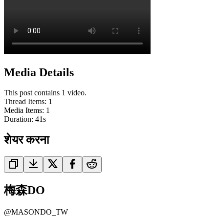
Media Details
This post contains 1 video.
Thread Items
:
1
Media Items
:
1
Duration:
41
s
शेयर करना
梅森DO
@
MASONDO_TW