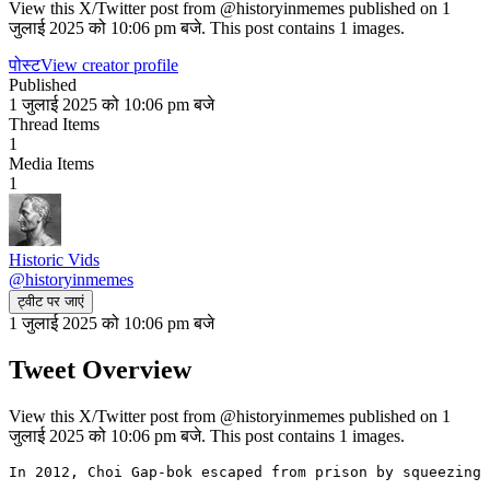
View this X/Twitter post from @historyinmemes published on 1
जुलाई 2025 को 10:06 pm बजे. This post contains 1 images.
पोस्ट
View creator profile
Published
1 जुलाई 2025 को 10:06 pm बजे
Thread Items
1
Media Items
1
Historic Vids
@
historyinmemes
ट्वीट पर जाएं
1 जुलाई 2025 को 10:06 pm बजे
Tweet Overview
View this X/Twitter post from @historyinmemes published on 1
जुलाई 2025 को 10:06 pm बजे. This post contains 1 images.
In 2012, Choi Gap-bok escaped from prison by squeezing 