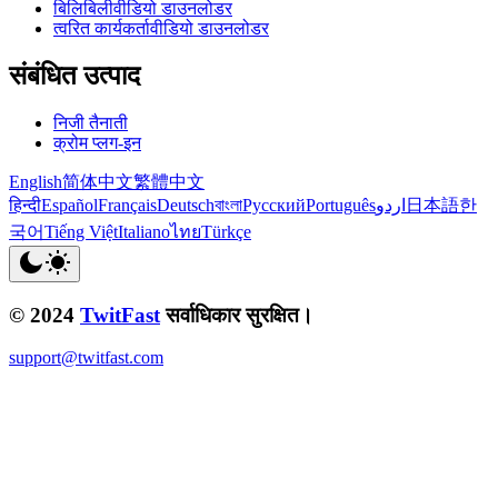
बिलिबिलीवीडियो डाउनलोडर
त्वरित कार्यकर्तावीडियो डाउनलोडर
संबंधित उत्पाद
निजी तैनाती
क्रोम प्लग-इन
English
简体中文
繁體中文
हिन्दी
Español
Français
Deutsch
বাংলা
Русский
Português
اردو
日本語
한
국어
Tiếng Việt
Italiano
ไทย
Türkçe
© 2024
TwitFast
सर्वाधिकार सुरक्षित।
support@twitfast.com