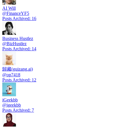
AI Will
@
FinanceYF5
Posts Archived
:
16
Business Hustlez
@
BizHustlez
Posts Archived
:
14
歸藏(guizang.ai)
@
op7418
Posts Archived
:
12
iGeekbb
@
igeekbb
Posts Archived
:
7