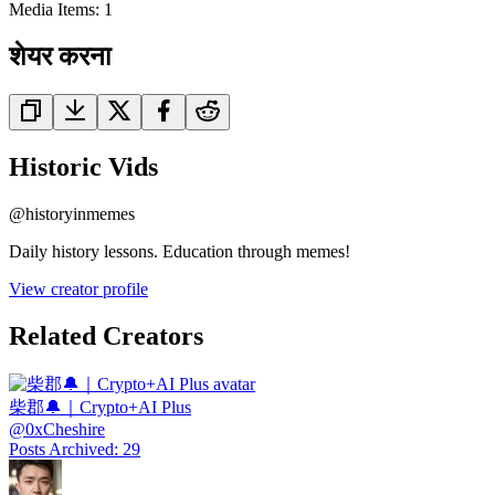
Media Items
:
1
शेयर करना
Historic Vids
@
historyinmemes
Daily history lessons. Education through memes!
View creator profile
Related Creators
柴郡🔔｜Crypto+AI Plus
@
0xCheshire
Posts Archived
:
29