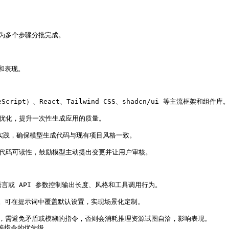
为多个步骤分批完成。

率和表现。
ipt）、React、Tailwind CSS、shadcn/ui 等主流框架和组件库。
优化，提升一次性生成应用的质量。

实践，确保模型生成代码与现有项目风格一致。

与代码可读性，鼓励模型主动提出变更并让用户审核。
然语言或 API 参数控制输出长度、风格和工具调用行为。

的长度。可在提示词中覆盖默认设置，实现场景化定制。

令极为敏感，需避免矛盾或模糊的指令，否则会消耗推理资源试图自洽，影响表现。

等指令的优先级。