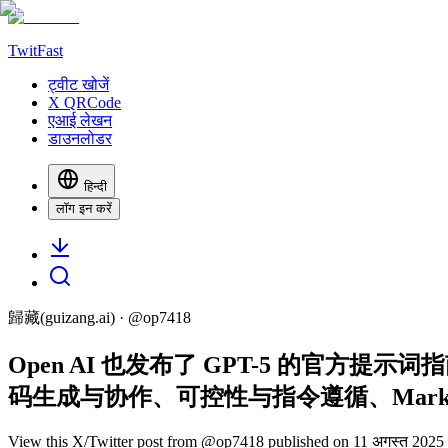
TwitFast
ट्वीट खोजें
X QRCode
एआई लेखन
डाउनलोडर
हिन्दी
लॉग इन करें
歸藏(guizang.ai)
· @
op7418
Open AI 也发布了 GPT-5 的官
码生成与协作、可控性与指令遵循、Markdown
View this X/Twitter post from @op7418 published on 11 अगस्त 2025 क