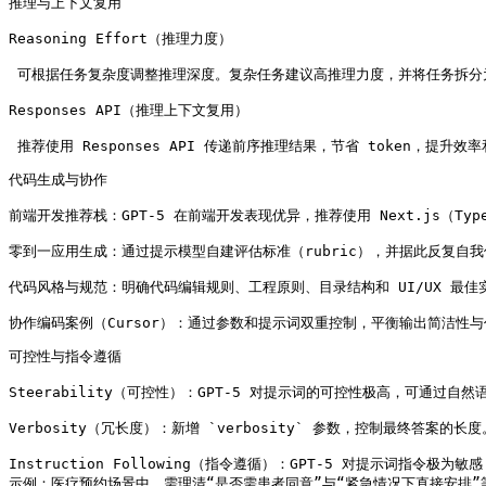
推理与上下文复用

Reasoning Effort（推理力度）

 可根据任务复杂度调整推理深度。复杂任务建议高推理力度，并将任务拆分
Responses API（推理上下文复用）

 推荐使用 Responses API 传递前序推理结果，节省 token，提升效
代码生成与协作

前端开发推荐栈：GPT-5 在前端开发表现优异，推荐使用 Next.js（TypeScr
零到一应用生成：通过提示模型自建评估标准（rubric），并据此反复自我
代码风格与规范：明确代码编辑规则、工程原则、目录结构和 UI/UX 最佳
协作编码案例（Cursor）：通过参数和提示词双重控制，平衡输出简洁性
可控性与指令遵循

Steerability（可控性）：GPT-5 对提示词的可控性极高，可通过自
Verbosity（冗长度）：新增 `verbosity` 参数，控制最终答案
Instruction Following（指令遵循）：GPT-5 对提示词指
示例：医疗预约场景中，需理清“是否需患者同意”与“紧急情况下直接安排”