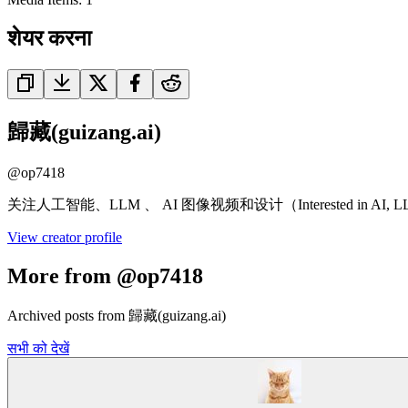
शेयर करना
歸藏(guizang.ai)
@
op7418
关注人工智能、LLM 、 AI 图像视频和设计（Interested in AI, LL
View creator profile
More from @op7418
Archived posts from 歸藏(guizang.ai)
सभी को देखें