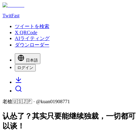
TwitFast
ツイートを検索
X QRCode
AIライティング
ダウンローダー
日本語
ログイン
老槍🇺🇸🇯🇵
· @
kuan01908771
认怂了？其实只要能继续独裁，一切都可
以谈！