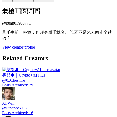
老槍🇺🇸🇯🇵
@
kuan01908771
且乐生前一杯酒，何须身后千载名。 谁还不是来人间走个过
场？
View creator profile
Related Creators
柴郡🔔｜Crypto+AI Plus
@
0xCheshire
Posts Archived
:
29
AI Will
@
FinanceYF5
Posts Archived
:
16