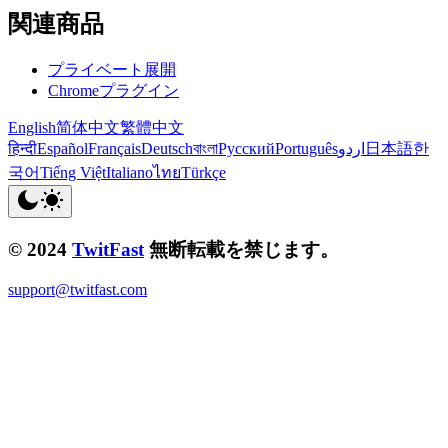
関連商品
プライベート展開
Chromeプラグイン
English
简体中文
繁體中文
हिन्दी
Español
Français
Deutsch
বাংলা
Русский
Português
اردو
日本語
한
국어
Tiếng Việt
Italiano
ไทย
Türkçe
© 2024
TwitFast
無断転載を禁じます。
support@twitfast.com