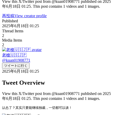
View this X/Twitter post from @kuan01908771 published on 2025
年6月18日 01:25. This post contains 1 videos and 1 images.
再投稿
View creator profile
Published
2025年6月18日 01:25
Thread Items
2
Media Items
2
老槍🇺🇸🇯🇵
@
kuan01908771
ツイートに行く
2025年6月18日 01:25
Tweet Overview
View this X/Twitter post from @kuan01908771 published on 2025
年6月18日 01:25. This post contains 1 videos and 1 images.
认怂了？其实只要能继续独裁，一切都可以谈！ 