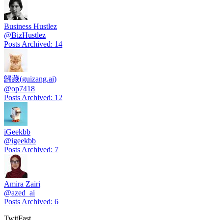
Business Hustlez
@
BizHustlez
Posts Archived
:
14
歸藏(guizang.ai)
@
op7418
Posts Archived
:
12
iGeekbb
@
igeekbb
Posts Archived
:
7
Amira Zairi
@
azed_ai
Posts Archived
:
6
TwitFast