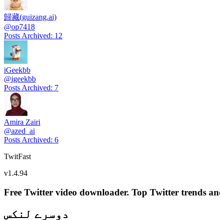
歸藏(guizang.ai)
@
op7418
Posts Archived
:
12
iGeekbb
@
igeekbb
Posts Archived
:
7
Amira Zairi
@
azed_ai
Posts Archived
:
6
TwitFast
v
1.4.94
Free Twitter video downloader. Top Twitter trends and 
دوسرے لنکس