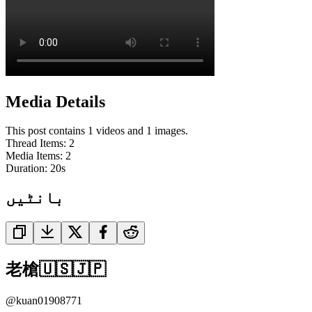
Media Details
This post contains 1 videos and 1 images.
Thread Items
:
2
Media Items
:
2
Duration:
20
s
بانٹیں
老槍🇺🇸🇯🇵
@
kuan01908771