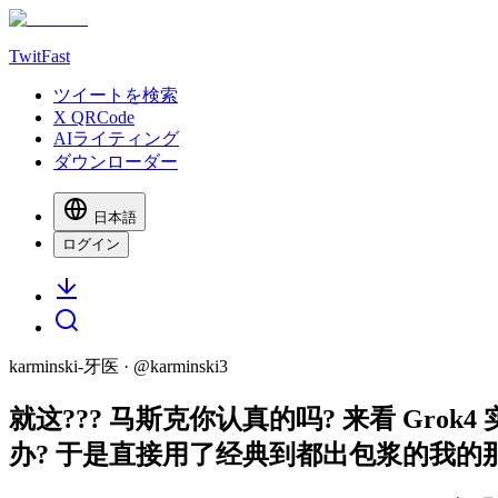
TwitFast
ツイートを検索
X QRCode
AIライティング
ダウンローダー
日本語
ログイン
karminski-牙医
· @
karminski3
就这??? 马斯克你认真的吗? 来看 Grok4
办? 于是直接用了经典到都出包浆的我的那