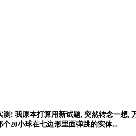
 实测! 我原本打算用新试题, 突然转念一想, 万
个20小球在七边形里面弹跳的实体...