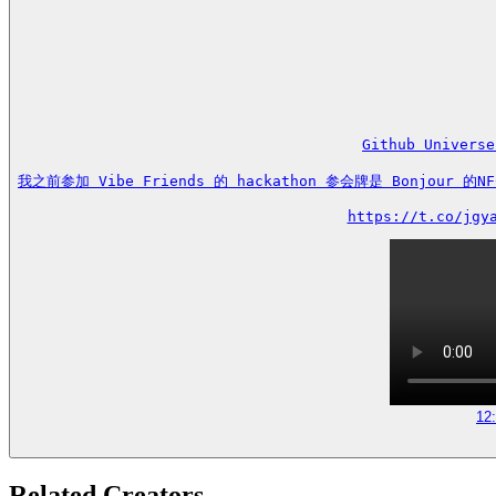
Github Univ
我之前参加 Vibe Friends 的 hackathon 参会牌是 Bonjo
https://t.co/jgy
12
Related Creators