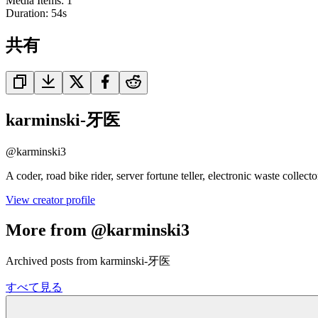
Media Items
:
1
Duration:
54
s
共有
karminski-牙医
@
karminski3
A coder, road bike rider, server fortune teller, electronic waste colle
View creator profile
More from @karminski3
Archived posts from karminski-牙医
すべて見る