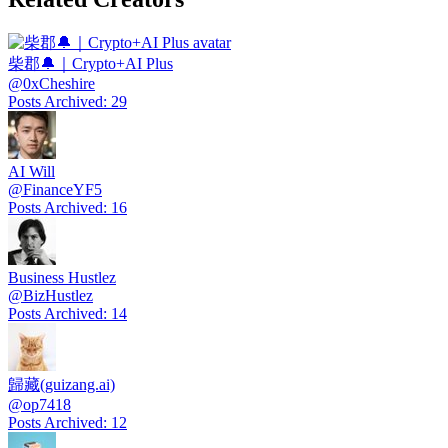
柴郡🔔｜Crypto+AI Plus
@
0xCheshire
Posts Archived
:
29
AI Will
@
FinanceYF5
Posts Archived
:
16
Business Hustlez
@
BizHustlez
Posts Archived
:
14
歸藏(guizang.ai)
@
op7418
Posts Archived
:
12