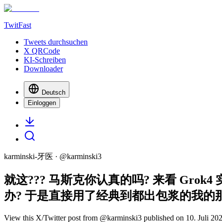
TwitFast
Tweets durchsuchen
X QRCode
KI-Schreiben
Downloader
Deutsch
Einloggen
karminski-牙医
· @
karminski3
就这??? 马斯克你认真的吗? 来看 Grok4
办? 于是直接用了经典到都出包浆的我的那
View this X/Twitter post from @karminski3 published on 10. Juli 202