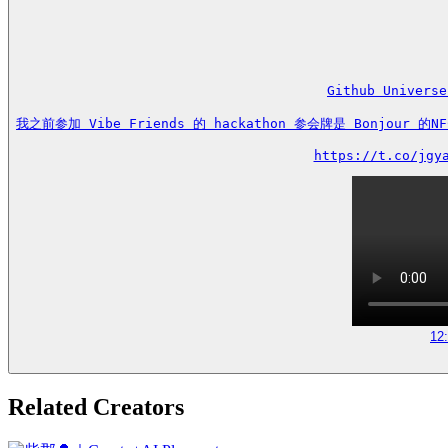
Github Univ
我之前参加 Vibe Friends 的 hackathon 参会牌是 Bonjo
https://t.co/jgy
12
Related Creators