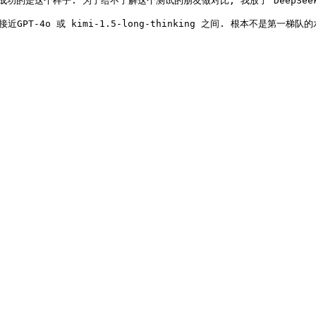
功的是这个样子. 为了给不了解这个测试的朋友做对比, 我放了 DeepSeek-R1
o 或 kimi-1.5-long-thinking 之间. 根本不是第一梯队的水平, 