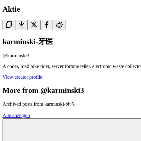
Aktie
karminski-牙医
@
karminski3
A coder, road bike rider, server fortune teller, electronic waste colle
View creator profile
More from @karminski3
Archived posts from karminski-牙医
Alle anzeigen