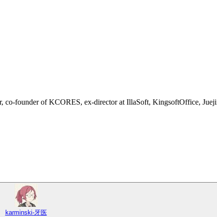
ctor, co-founder of KCORES, ex-director at IllaSoft, KingsoftOffice, Jueji
karminski-牙医