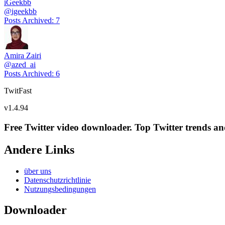
iGeekbb
@
igeekbb
Posts Archived
:
7
Amira Zairi
@
azed_ai
Posts Archived
:
6
TwitFast
v
1.4.94
Free Twitter video downloader. Top Twitter trends and 
Andere Links
über uns
Datenschutzrichtlinie
Nutzungsbedingungen
Downloader