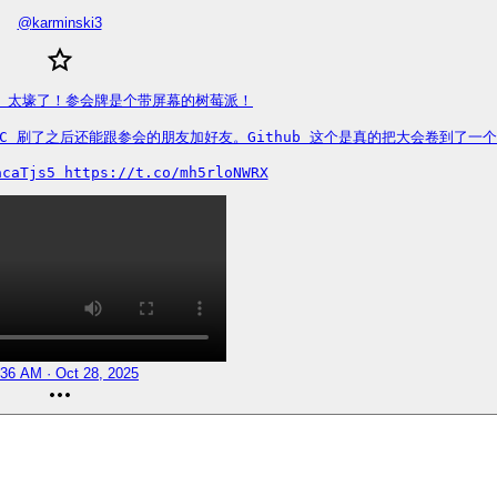
@
karminski3
erse 太壕了！参会牌是个带屏幕的树莓派！

ur 的NFC 刷了之后还能跟参会的朋友加好友。Github 这个是真的把大会卷到了一
acaTjs5 https://t.co/mh5rloNWRX
:36 AM · Oct 28, 2025