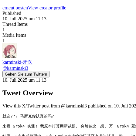
erneut posten
View creator profile
Published
10. Juli 2025 um 11:13
Thread Items
1
Media Items
1
karminski-牙医
@
karminski3
Gehen Sie zum Twittern
10. Juli 2025 um 11:13
Tweet Overview
View this X/Twitter post from @karminski3 published on 10. Juli 202
就这??? 马斯克你认真的吗?

来看 Grok4 实测! 我原本打算用新试题, 突然转念一想, 万一Grok