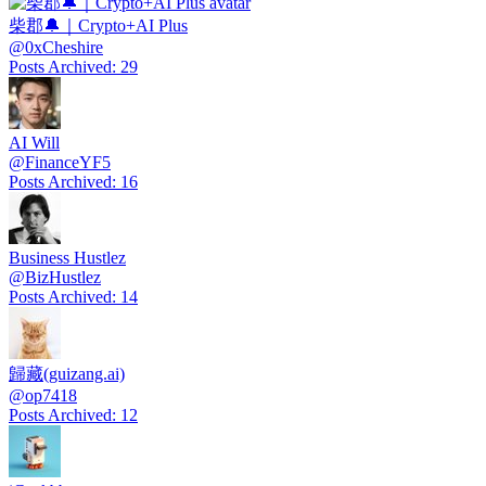
柴郡🔔｜Crypto+AI Plus
@
0xCheshire
Posts Archived
:
29
AI Will
@
FinanceYF5
Posts Archived
:
16
Business Hustlez
@
BizHustlez
Posts Archived
:
14
歸藏(guizang.ai)
@
op7418
Posts Archived
:
12