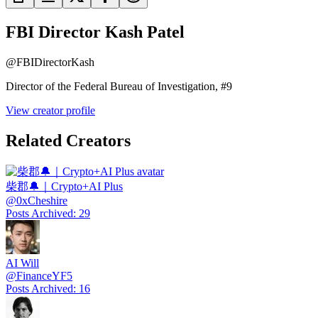
FBI Director Kash Patel
@
FBIDirectorKash
Director of the Federal Bureau of Investigation, #9
View creator profile
Related Creators
柴郡🔔｜Crypto+AI Plus
@
0xCheshire
Posts Archived
:
29
AI Will
@
FinanceYF5
Posts Archived
:
16