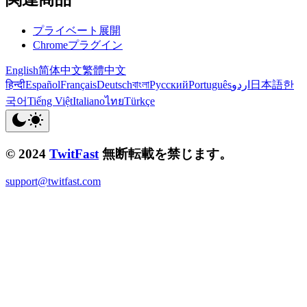
プライベート展開
Chromeプラグイン
English
简体中文
繁體中文
हिन्दी
Español
Français
Deutsch
বাংলা
Русский
Português
اردو
日本語
한
국어
Tiếng Việt
Italiano
ไทย
Türkçe
© 2024
TwitFast
無断転載を禁じます。
support@twitfast.com