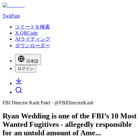
TwitFast
ツイートを検索
X QRCode
AIライティング
ダウンローダー
日本語
ログイン
FBI Director Kash Patel
· @
FBIDirectorKash
Ryan Wedding is one of the FBI’s 10 Most
Wanted Fugitives - allegedly responsible
for an untold amount of Ame...