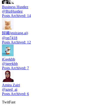
Business Hustlez
@
BizHustlez
Posts Archived
:
14
歸藏(guizang.ai)
@
op7418
Posts Archived
:
12
iGeekbb
@
igeekbb
Posts Archived
:
7
Amira Zairi
@
azed_ai
Posts Archived
:
6
TwitFast