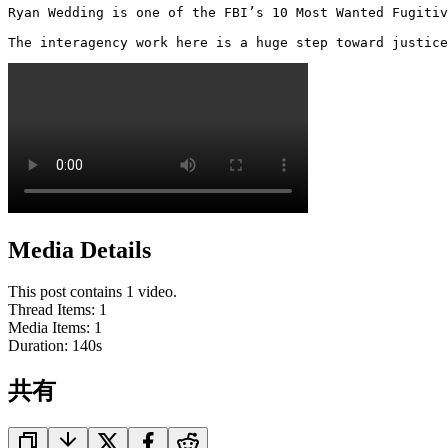
Ryan Wedding is one of the FBI’s 10 Most Wanted Fugitiv
The interagency work here is a huge step toward justice
Media Details
This post contains 1 video.
Thread Items
:
1
Media Items
:
1
Duration:
140
s
共有