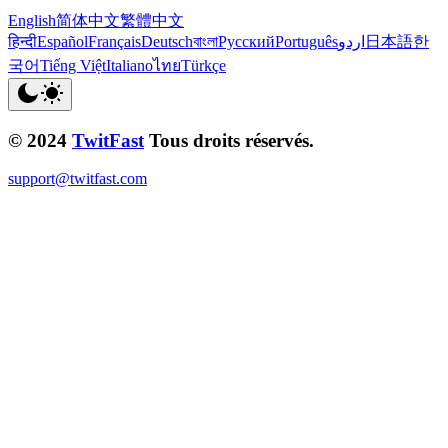
English
简体中文
繁體中文
हिन्दी
Español
Français
Deutsch
বাংলা
Русский
Português
اردو
日本語
한
국어
Tiếng Việt
Italiano
ไทย
Türkçe
© 2024
TwitFast
Tous droits réservés.
support@twitfast.com