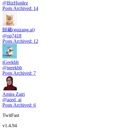
@
BizHustlez
Posts Archived
:
14
歸藏(guizang.ai)
@
op7418
Posts Archived
:
12
iGeekbb
@
igeekbb
Posts Archived
:
7
Amira Zairi
@
azed_ai
Posts Archived
:
6
TwitFast
v
1.4.94