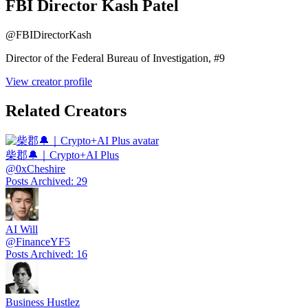
FBI Director Kash Patel
@
FBIDirectorKash
Director of the Federal Bureau of Investigation, #9
View creator profile
Related Creators
柴郡🔔｜Crypto+AI Plus
@
0xCheshire
Posts Archived
:
29
AI Will
@
FinanceYF5
Posts Archived
:
16
Business Hustlez