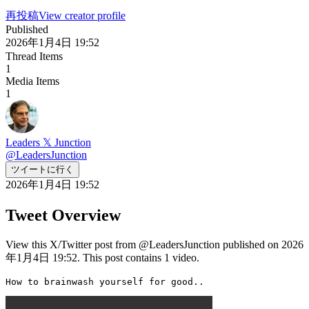
再投稿
View creator profile
Published
2026年1月4日 19:52
Thread Items
1
Media Items
1
Leaders 𝕏 Junction
@
LeadersJunction
ツイートに行く
2026年1月4日 19:52
Tweet Overview
View this X/Twitter post from @LeadersJunction published on 2026
年1月4日 19:52. This post contains 1 video.
How to brainwash yourself for good.. 