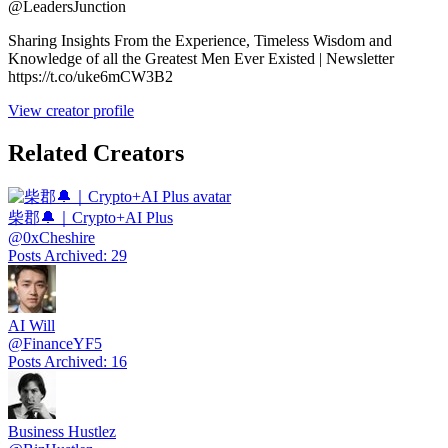
@
LeadersJunction
Sharing Insights From the Experience, Timeless Wisdom and
Knowledge of all the Greatest Men Ever Existed | Newsletter
https://t.co/uke6mCW3B2
View creator profile
Related Creators
柴郡🔔｜Crypto+AI Plus
@
0xCheshire
Posts Archived
:
29
AI Will
@
FinanceYF5
Posts Archived
:
16
Business Hustlez