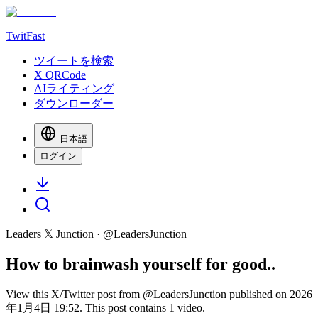
TwitFast
ツイートを検索
X QRCode
AIライティング
ダウンローダー
日本語
ログイン
Leaders 𝕏 Junction
· @
LeadersJunction
How to brainwash yourself for good..
View this X/Twitter post from @LeadersJunction published on 2026
年1月4日 19:52. This post contains 1 video.