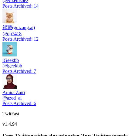
@
BizHustlez
Posts Archived
:
14
歸藏(guizang.ai)
@
op7418
Posts Archived
:
12
iGeekbb
@
igeekbb
Posts Archived
:
7
Amira Zairi
@
azed_ai
Posts Archived
:
6
TwitFast
v
1.4.94
Free Twitter video downloader. Top Twitter trends