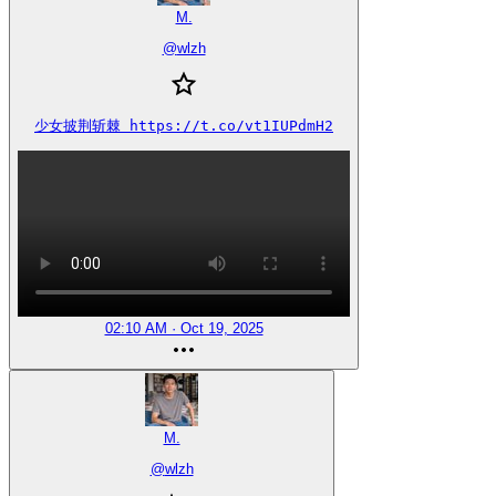
M.
@
wlzh
少女披荆斩棘 https://t.co/vt1IUPdmH2
02:10 AM · Oct 19, 2025
M.
@
wlzh