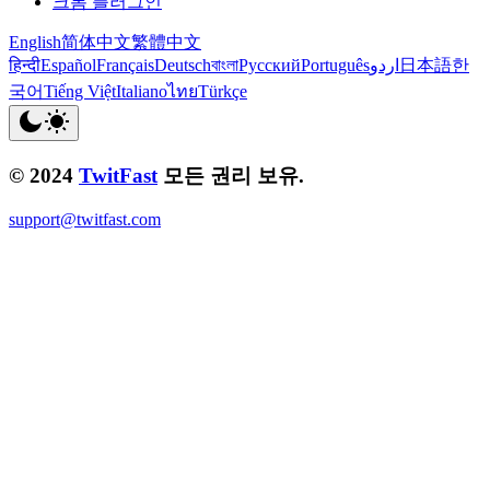
크롬 플러그인
English
简体中文
繁體中文
हिन्दी
Español
Français
Deutsch
বাংলা
Русский
Português
اردو
日本語
한
국어
Tiếng Việt
Italiano
ไทย
Türkçe
© 2024
TwitFast
모든 권리 보유.
support@twitfast.com