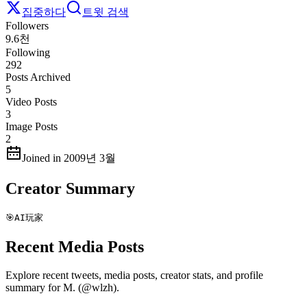
집중하다
트윗 검색
Followers
9.6천
Following
292
Posts Archived
5
Video Posts
3
Image Posts
2
Joined in 2009년 3월
Creator Summary
🎯AI玩家
Recent Media Posts
Explore recent tweets, media posts, creator stats, and profile
summary for M. (@wlzh).