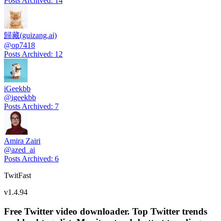
Posts Archived
:
14
歸藏(guizang.ai)
@
op7418
Posts Archived
:
12
iGeekbb
@
igeekbb
Posts Archived
:
7
Amira Zairi
@
azed_ai
Posts Archived
:
6
TwitFast
v
1.4.94
Free Twitter video downloader. Top Twitter trends