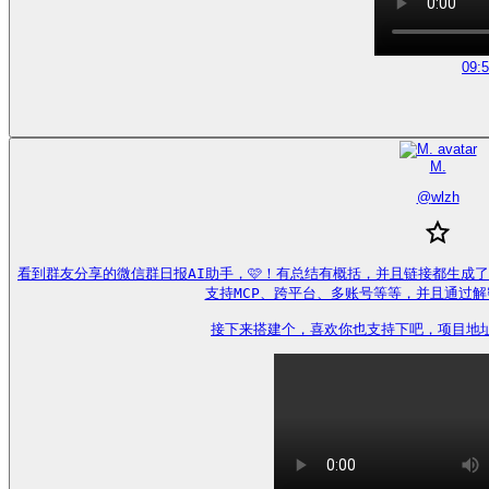
09:
M.
@
wlzh
看到群友分享的微信群日报AI助手，🩷！有总结有概括，并且链接都生成
支持MCP、跨平台、多账号等等，并且通过解
接下来搭建个，喜欢你也支持下吧，项目地