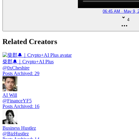
06:45 AM · May 9, 
4
Related Creators
柴郡🔔｜Crypto+AI Plus
@
0xCheshire
Posts Archived
:
29
AI Will
@
FinanceYF5
Posts Archived
:
16
Business Hustlez
@
BizHustlez