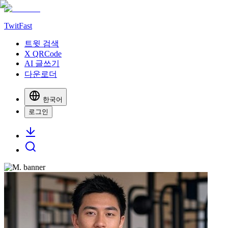
TwitFast
트윗 검색
X QRCode
AI 글쓰기
다운로더
한국어
로그인