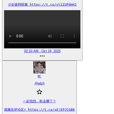
少女披荆斩棘 https://t.co/vt1IUPdmH2
02:10 AM · Oct 19, 2025
M.
@
wlzh
一起找找，鞋去哪了？

视频在评论区⬇️ https://t.co/xEjEPJCGB6