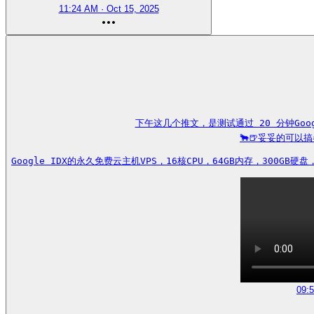
11:24 AM · Oct 15, 2025
下午这几个推文，是测试通过 20 分钟Goog
🐂🍺妥妥的可以
Google IDX的永久免费云主机VPS，16核CPU，64GB内存，300
09: