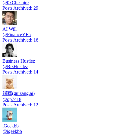
@
0xCheshire
Posts Archived
:
29
AI Will
@
FinanceYF5
Posts Archived
:
16
Business Hustlez
@
BizHustlez
Posts Archived
:
14
歸藏(guizang.ai)
@
op7418
Posts Archived
:
12
iGeekbb
@
igeekbb