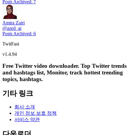
Posts Archived
:
7
Amira Zairi
@
azed_ai
Posts Archived
:
6
TwitFast
v
1.4.94
Free Twitter video downloader. Top Twitter trends
and hashtags list, Monitor, track hottest trending
topics, hashtags.
기타 링크
회사 소개
개인 정보 보호 정책
서비스 약관
다운로더