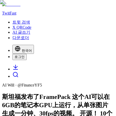
TwitFast
트윗 검색
X QRCode
AI 글쓰기
다운로더
한국어
로그인
AI Will
· @
FinanceYF5
斯坦福发布了FramePack 这个AI可以在
6GB的笔记本GPU上运行，从单张图片
生成一分钟、30fps的视频。 开源！ 10个