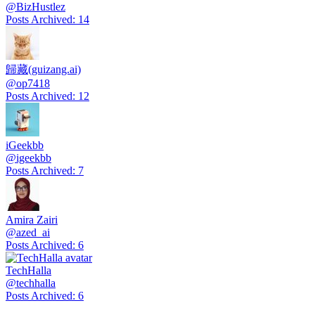
@
BizHustlez
Posts Archived
:
14
歸藏(guizang.ai)
@
op7418
Posts Archived
:
12
iGeekbb
@
igeekbb
Posts Archived
:
7
Amira Zairi
@
azed_ai
Posts Archived
:
6
TechHalla
@
techhalla
Posts Archived
:
6