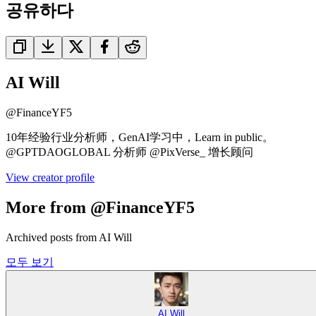
공유하다
AI Will
@
FinanceYF5
10年经验行业分析师，GenAI学习中，Learn in public。
@GPTDAOGLOBAL 分析师 @PixVerse_ 增长顾问
View creator profile
More from @FinanceYF5
Archived posts from AI Will
모두 보기
AI Will