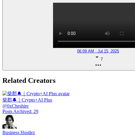
06:09 AM · Jul 15, 2025
7
Related Creators
柴郡🔔｜Crypto+AI Plus
@
0xCheshire
Posts Archived
:
29
Business Hustlez