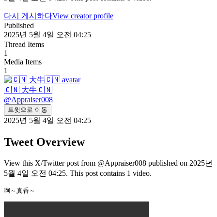
다시 게시하다
View creator profile
Published
2025년 5월 4일 오전 04:25
Thread Items
1
Media Items
1
🇨🇳 大牛🇨🇳
@
Appraiser008
트윗으로 이동
2025년 5월 4일 오전 04:25
Tweet Overview
View this X/Twitter post from @Appraiser008 published on 2025년
5월 4일 오전 04:25. This post contains 1 video.
啊～真香～ 