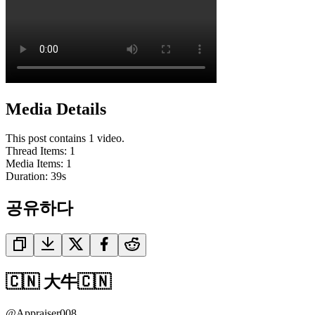
Media Details
This post contains 1 video.
Thread Items
:
1
Media Items
:
1
Duration:
39
s
공유하다
🇨🇳 大牛🇨🇳
@
Appraiser008