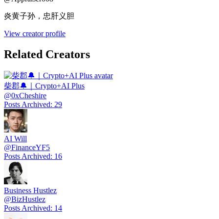
炎黄子孙，忠肝义胆
View creator profile
Related Creators
柴郡🔔｜Crypto+AI Plus
@
0xCheshire
Posts Archived
:
29
AI Will
@
FinanceYF5
Posts Archived
:
16
Business Hustlez
@
BizHustlez
Posts Archived
:
14