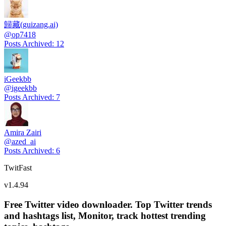
歸藏(guizang.ai)
@
op7418
Posts Archived
:
12
iGeekbb
@
igeekbb
Posts Archived
:
7
Amira Zairi
@
azed_ai
Posts Archived
:
6
TwitFast
v
1.4.94
Free Twitter video downloader. Top Twitter trends
and hashtags list, Monitor, track hottest trending