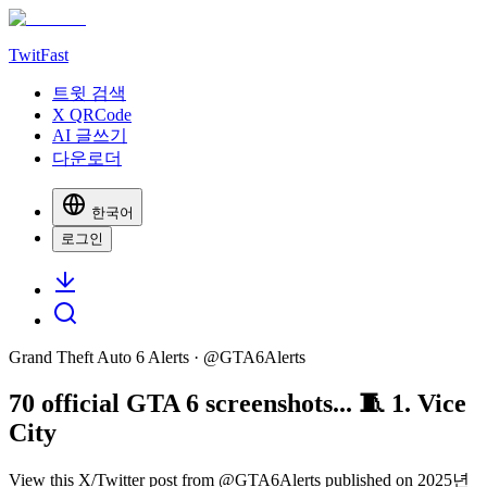
TwitFast
트윗 검색
X QRCode
AI 글쓰기
다운로더
한국어
로그인
Grand Theft Auto 6 Alerts
· @
GTA6Alerts
70 official GTA 6 screenshots... 🧵 1. Vice
City
View this X/Twitter post from @GTA6Alerts published on 2025년