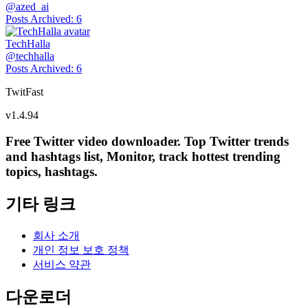
@
azed_ai
Posts Archived
:
6
TechHalla
@
techhalla
Posts Archived
:
6
TwitFast
v
1.4.94
Free Twitter video downloader. Top Twitter trends
and hashtags list, Monitor, track hottest trending
topics, hashtags.
기타 링크
회사 소개
개인 정보 보호 정책
서비스 약관
다운로더