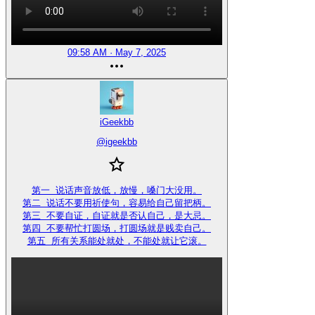
09:58 AM · May 7, 2025
iGeekbb
@
igeekbb
第一 说话声音放低，放慢，嗓门大没用。

第二 说话不要用祈使句，容易给自己留把柄。

第三 不要自证，自证就是否认自己，是大忌。

第四 不要帮忙打圆场，打圆场就是贱卖自己。

第五 所有关系能处就处，不能处就让它滚。