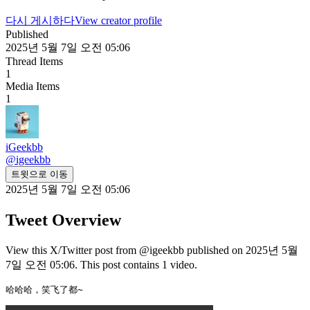
다시 게시하다
View creator profile
Published
2025년 5월 7일 오전 05:06
Thread Items
1
Media Items
1
iGeekbb
@
igeekbb
트윗으로 이동
2025년 5월 7일 오전 05:06
Tweet Overview
View this X/Twitter post from @igeekbb published on 2025년 5월
7일 오전 05:06. This post contains 1 video.
哈哈哈，笑飞了都~ 