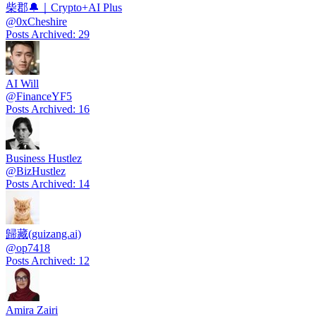
柴郡🔔｜Crypto+AI Plus
@
0xCheshire
Posts Archived
:
29
AI Will
@
FinanceYF5
Posts Archived
:
16
Business Hustlez
@
BizHustlez
Posts Archived
:
14
歸藏(guizang.ai)
@
op7418
Posts Archived
:
12
Amira Zairi