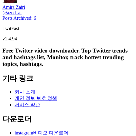
Amira Zairi
@
azed_ai
Posts Archived
:
6
TwitFast
v
1.4.94
Free Twitter video downloader. Top Twitter trends
and hashtags list, Monitor, track hottest trending
topics, hashtags.
기타 링크
회사 소개
개인 정보 보호 정책
서비스 약관
다운로더
instagram비디오 다운로더