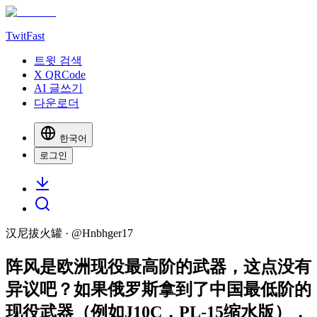
TwitFast
트윗 검색
X QRCode
AI 글쓰기
다운로더
한국어
로그인
汉尼拔火罐
· @
Hnbhger17
阵风是欧洲现役最高阶的武器，这点没有
异议吧？如果俄罗斯拿到了中国最低阶的
现役武器（例如J10C，PL-15缩水版），