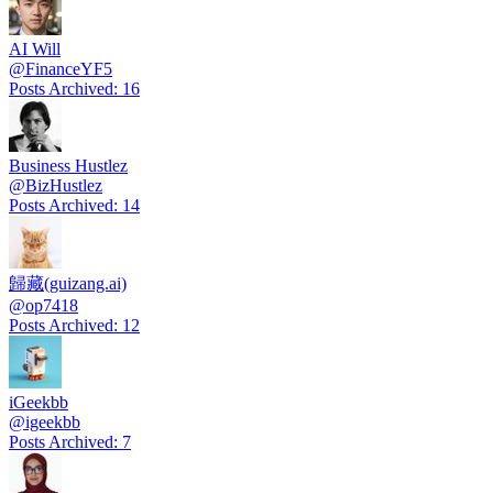
AI Will
@
FinanceYF5
Posts Archived
:
16
Business Hustlez
@
BizHustlez
Posts Archived
:
14
歸藏(guizang.ai)
@
op7418
Posts Archived
:
12
iGeekbb
@
igeekbb
Posts Archived
:
7