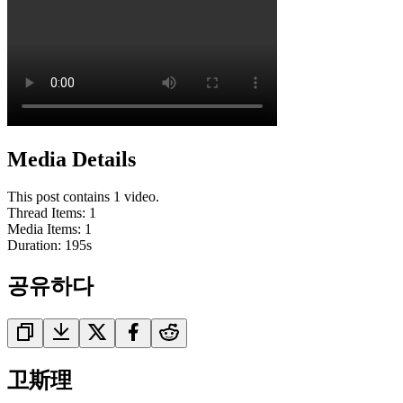
Media Details
This post contains 1 video.
Thread Items
:
1
Media Items
:
1
Duration:
195
s
공유하다
卫斯理