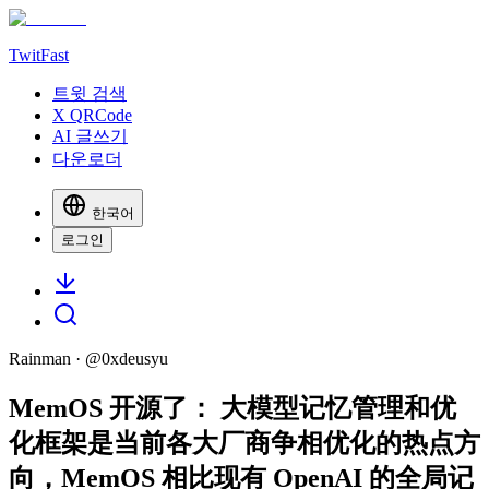
TwitFast
트윗 검색
X QRCode
AI 글쓰기
다운로더
한국어
로그인
Rainman
· @
0xdeusyu
MemOS 开源了： 大模型记忆管理和优
化框架是当前各大厂商争相优化的热点方
向，MemOS 相比现有 OpenAI 的全局记