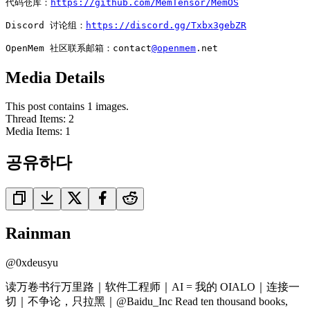
代码仓库：
https://github.com/MemTensor/MemOS
Discord 讨论组：
https://discord.gg/Txbx3gebZR
OpenMem 社区联系邮箱：contact
@openmem
.net
Media Details
This post contains 1 images.
Thread Items
:
2
Media Items
:
1
공유하다
Rainman
@
0xdeusyu
读万卷书行万里路｜软件工程师｜AI = 我的 OIALO｜连接一
切｜不争论，只拉黑｜@Baidu_Inc Read ten thousand books,