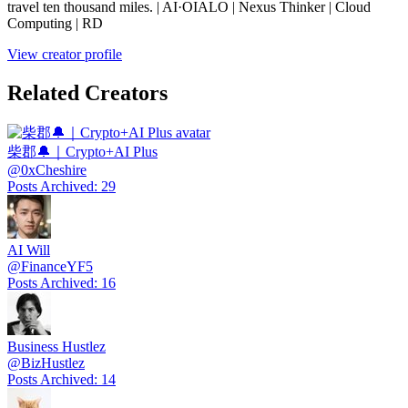
travel ten thousand miles. | AI·OIALO | Nexus Thinker | Cloud
Computing | RD
View creator profile
Related Creators
柴郡🔔｜Crypto+AI Plus
@
0xCheshire
Posts Archived
:
29
AI Will
@
FinanceYF5
Posts Archived
:
16
Business Hustlez
@
BizHustlez
Posts Archived
:
14