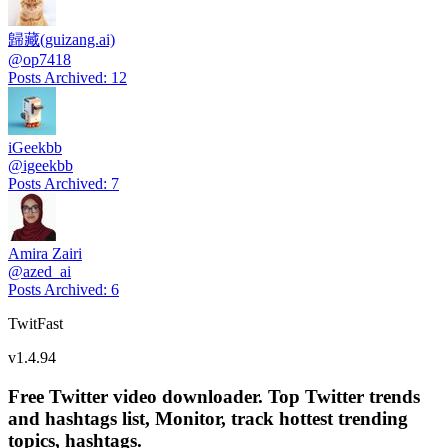
歸藏(guizang.ai)
@
op7418
Posts Archived
:
12
iGeekbb
@
igeekbb
Posts Archived
:
7
Amira Zairi
@
azed_ai
Posts Archived
:
6
TwitFast
v
1.4.94
Free Twitter video downloader. Top Twitter trends
and hashtags list, Monitor, track hottest trending
topics, hashtags.