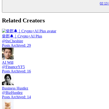
02:13 
Related Creators
柴郡🔔｜Crypto+AI Plus
@
0xCheshire
Posts Archived
:
29
AI Will
@
FinanceYF5
Posts Archived
:
16
Business Hustlez
@
BizHustlez
Posts Archived
:
14