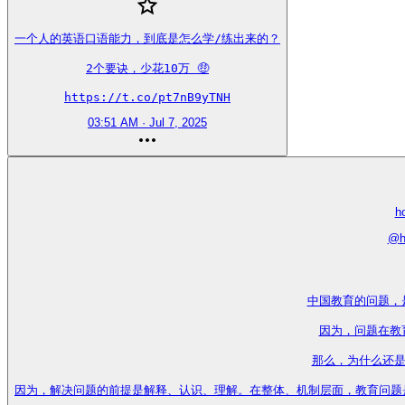
一个人的英语口语能力，到底是怎么学/练出来的？

2个要诀，少花10万 🤑

https://t.co/pt7nB9yTNH
03:51 AM · Jul 7, 2025
h
@
h
中国教育的问题，
因为，问题在教
那么，为什么还是
因为，解决问题的前提是解释、认识、理解。在整体、机制层面，教育问题是无解的