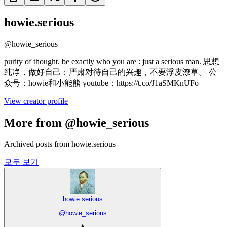
howie.serious
@
howie_serious
purity of thought. be exactly who you are : just a serious man. 思想
纯净，做好自己：严肃对待自己的兴趣，不要浮皮潦草。 公
众号：howie和小能熊 youtube：https://t.co/J1aSMKnUFo
View creator profile
More from @howie_serious
Archived posts from howie.serious
모두 보기
howie.serious
@
howie_serious