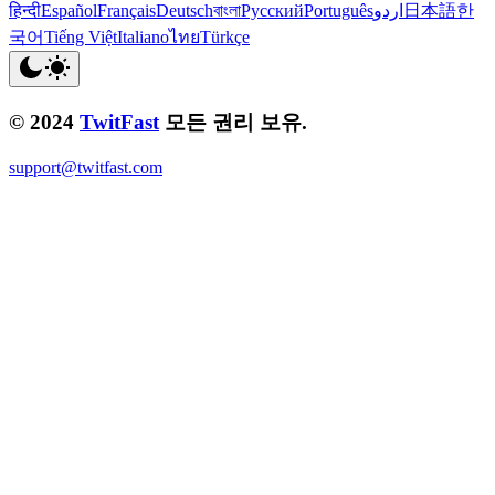
हिन्दी
Español
Français
Deutsch
বাংলা
Русский
Português
اردو
日本語
한
국어
Tiếng Việt
Italiano
ไทย
Türkçe
© 2024
TwitFast
모든 권리 보유.
support@twitfast.com