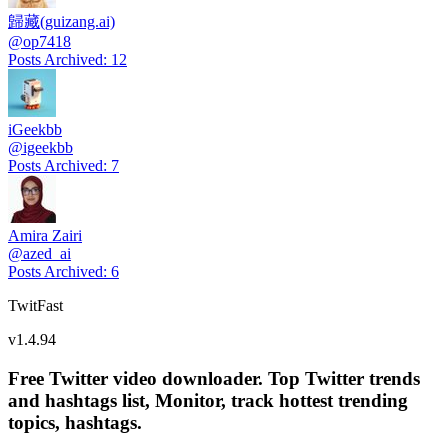
歸藏(guizang.ai)
@
op7418
Posts Archived
:
12
iGeekbb
@
igeekbb
Posts Archived
:
7
Amira Zairi
@
azed_ai
Posts Archived
:
6
TwitFast
v
1.4.94
Free Twitter video downloader. Top Twitter trends
and hashtags list, Monitor, track hottest trending
topics, hashtags.