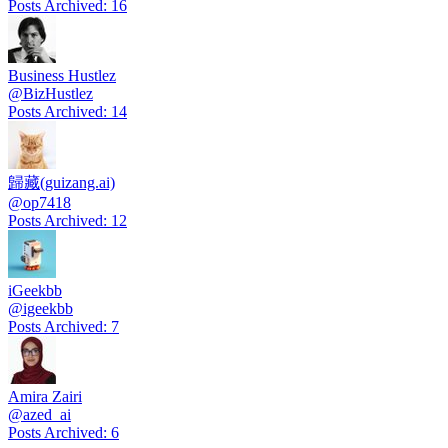
Posts Archived
:
16
Business Hustlez
@
BizHustlez
Posts Archived
:
14
歸藏(guizang.ai)
@
op7418
Posts Archived
:
12
iGeekbb
@
igeekbb
Posts Archived
:
7
Amira Zairi
@
azed_ai
Posts Archived
:
6