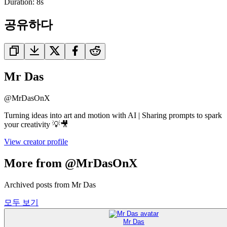
Duration:
8
s
공유하다
Mr Das
@
MrDasOnX
Turning ideas into art and motion with AI | Sharing prompts to spark
your creativity 💡🎥
View creator profile
More from @MrDasOnX
Archived posts from Mr Das
모두 보기
Mr Das