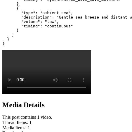
      },

      {

        "type": "ambient_sea",

        "description": "Gentle sea breeze and distant w
        "volume": "low",

        "timing": "continuous"

      }

    ]

  }

}
Media Details
This post contains 1 video.
Thread Items
:
1
Media Items
:
1