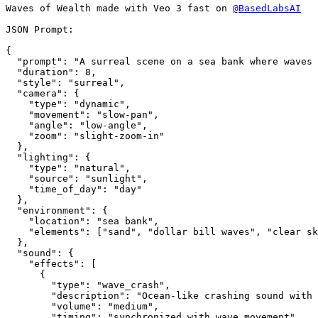
Waves of Wealth made with Veo 3 fast on 
@BasedLabsAI
JSON Prompt:

{

  "prompt": "A surreal scene on a sea bank where waves 
  "duration": 8,

  "style": "surreal",

  "camera": {

    "type": "dynamic",

    "movement": "slow-pan",

    "angle": "low-angle",

    "zoom": "slight-zoom-in"

  },

  "lighting": {

    "type": "natural",

    "source": "sunlight",

    "time_of_day": "day"

  },

  "environment": {

    "location": "sea bank",

    "elements": ["sand", "dollar bill waves", "clear sk
  },

  "sound": {

    "effects": [

      {

        "type": "wave_crash",

        "description": "Ocean-like crashing sound with 
        "volume": "medium",

        "timing": "synchronized_with_wave_movement"
