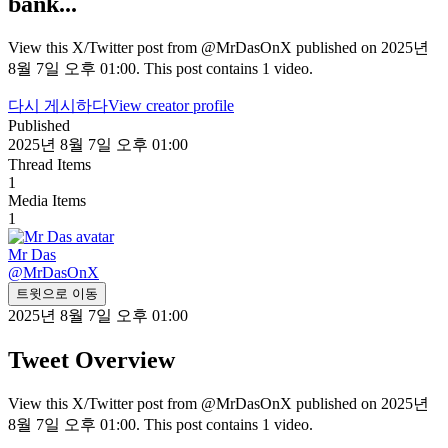
bank...
View this X/Twitter post from @MrDasOnX published on 2025년
8월 7일 오후 01:00. This post contains 1 video.
다시 게시하다
View creator profile
Published
2025년 8월 7일 오후 01:00
Thread Items
1
Media Items
1
Mr Das
@
MrDasOnX
트윗으로 이동
2025년 8월 7일 오후 01:00
Tweet Overview
View this X/Twitter post from @MrDasOnX published on 2025년
8월 7일 오후 01:00. This post contains 1 video.