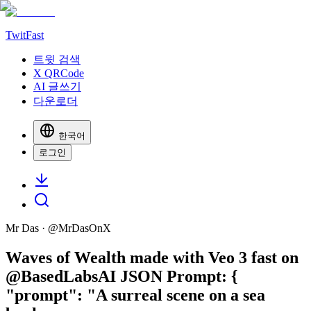
TwitFast
트윗 검색
X QRCode
AI 글쓰기
다운로더
한국어
로그인
Mr Das
· @
MrDasOnX
Waves of Wealth made with Veo 3 fast on
@BasedLabsAI JSON Prompt: {
"prompt": "A surreal scene on a sea