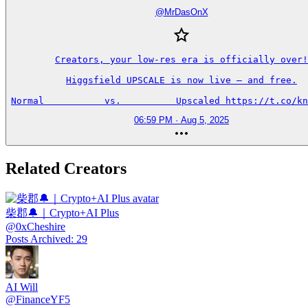
@
MrDasOnX
Creators, your low-res era is officially over!

Higgsfield UPSCALE is now live — and free.

Normal           vs.          Upscaled https://t.co/kn
06:59 PM · Aug 5, 2025
Related Creators
柴郡🔔｜Crypto+AI Plus
@
0xCheshire
Posts Archived
:
29
AI Will
@
FinanceYF5