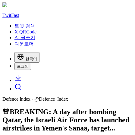
TwitFast
트윗 검색
X QRCode
AI 글쓰기
다운로더
한국어
로그인
Defence Index
· @
Defence_Index
🚨BREAKING: A day after bombing
Qatar, the Israeli Air Force has launched
airstrikes in Yemen's Sanaa, target...