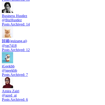
Business Hustlez
@
BizHustlez
Posts Archived
:
14
歸藏(guizang.ai)
@
op7418
Posts Archived
:
12
iGeekbb
@
igeekbb
Posts Archived
:
7
Amira Zairi
@
azed_ai
Posts Archived
:
6