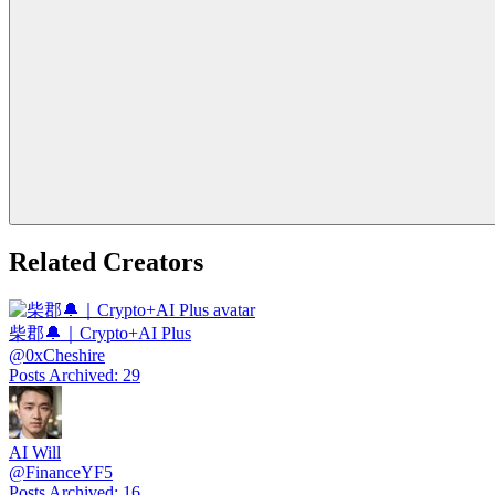
Related Creators
柴郡🔔｜Crypto+AI Plus
@
0xCheshire
Posts Archived
:
29
AI Will
@
FinanceYF5
Posts Archived
:
16