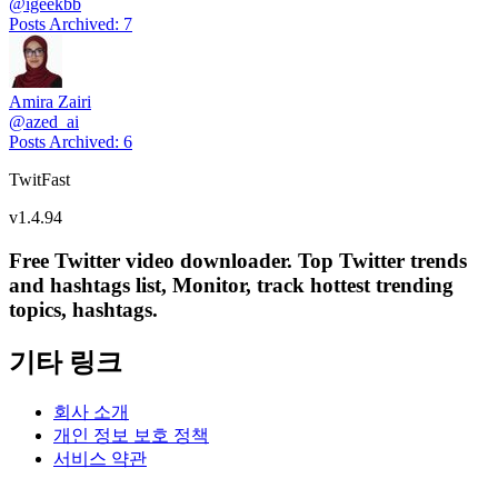
@
igeekbb
Posts Archived
:
7
Amira Zairi
@
azed_ai
Posts Archived
:
6
TwitFast
v
1.4.94
Free Twitter video downloader. Top Twitter trends
and hashtags list, Monitor, track hottest trending
topics, hashtags.
기타 링크
회사 소개
개인 정보 보호 정책
서비스 약관