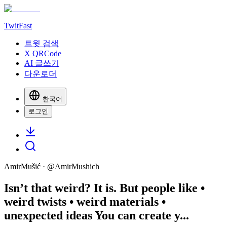
TwitFast
트윗 검색
X QRCode
AI 글쓰기
다운로더
한국어
로그인
AmirMušić
· @
AmirMushich
Isn’t that weird? It is. But people like •
weird twists • weird materials •
unexpected ideas You can create y...