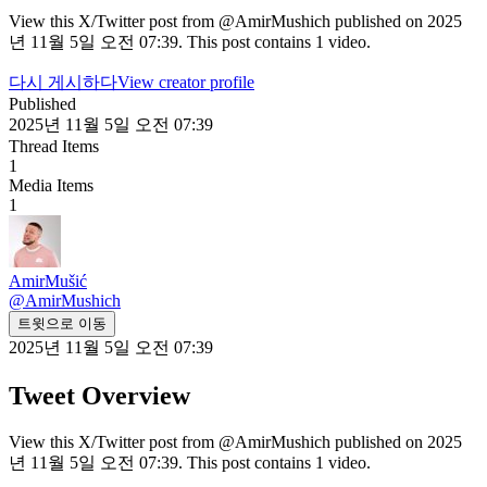
View this X/Twitter post from @AmirMushich published on 2025
년 11월 5일 오전 07:39. This post contains 1 video.
다시 게시하다
View creator profile
Published
2025년 11월 5일 오전 07:39
Thread Items
1
Media Items
1
AmirMušić
@
AmirMushich
트윗으로 이동
2025년 11월 5일 오전 07:39
Tweet Overview
View this X/Twitter post from @AmirMushich published on 2025
년 11월 5일 오전 07:39. This post contains 1 video.