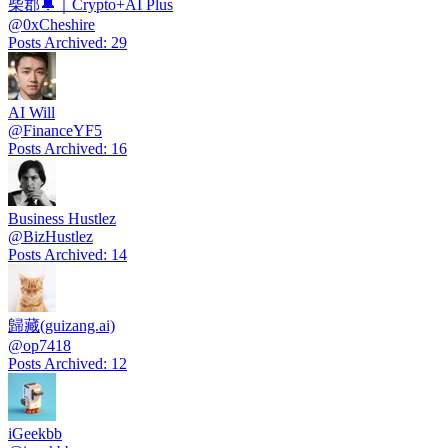
柴郡🔔｜Crypto+AI Plus
@
0xCheshire
Posts Archived
:
29
AI Will
@
FinanceYF5
Posts Archived
:
16
Business Hustlez
@
BizHustlez
Posts Archived
:
14
歸藏(guizang.ai)
@
op7418
Posts Archived
:
12
iGeekbb