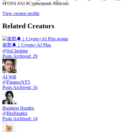
#FOSS #AI #Cypherpunk #Bitcoin
View creator profile
Related Creators
柴郡🔔｜Crypto+AI Plus
@
0xCheshire
Posts Archived
:
29
AI Will
@
FinanceYF5
Posts Archived
:
16
Business Hustlez
@
BizHustlez
Posts Archived
:
14