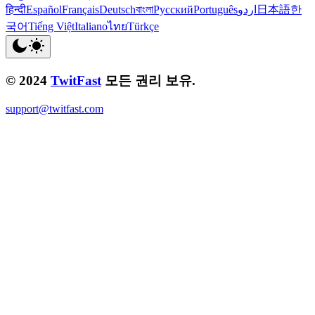
हिन्दी
Español
Français
Deutsch
বাংলা
Русский
Português
اردو
日本語
한
국어
Tiếng Việt
Italiano
ไทย
Türkçe
© 2024
TwitFast
모든 권리 보유.
support@twitfast.com