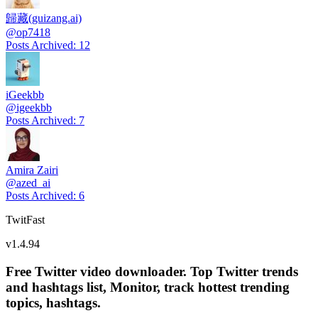
歸藏(guizang.ai)
@
op7418
Posts Archived
:
12
iGeekbb
@
igeekbb
Posts Archived
:
7
Amira Zairi
@
azed_ai
Posts Archived
:
6
TwitFast
v
1.4.94
Free Twitter video downloader. Top Twitter trends
and hashtags list, Monitor, track hottest trending
topics, hashtags.