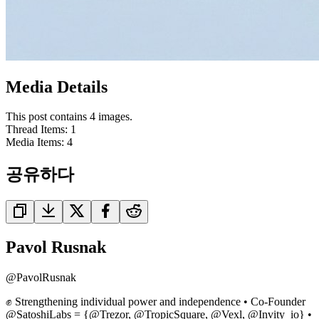
Media Details
This post contains 4 images.
Thread Items
:
1
Media Items
:
4
공유하다
Pavol Rusnak
@
PavolRusnak
✊ Strengthening individual power and independence • Co-Founder
@SatoshiLabs = {@Trezor, @TropicSquare, @Vexl, @Invity_io} •