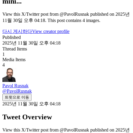
mini...
View this X/Twitter post from @PavolRusnak published on 2025년
11월 30일 오후 04:18. This post contains 4 images.
다시 게시하다
View creator profile
Published
2025년 11월 30일 오후 04:18
Thread Items
1
Media Items
4
Pavol Rusnak
@
PavolRusnak
트윗으로 이동
2025년 11월 30일 오후 04:18
Tweet Overview
View this X/Twitter post from @PavolRusnak published on 2025년