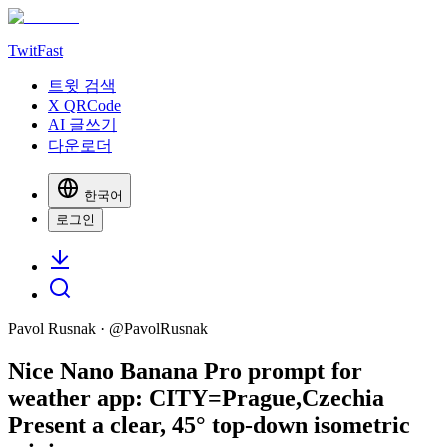
TwitFast
트윗 검색
X QRCode
AI 글쓰기
다운로더
한국어
로그인
Pavol Rusnak
· @
PavolRusnak
Nice Nano Banana Pro prompt for
weather app: CITY=Prague,Czechia
Present a clear, 45° top-down isometric