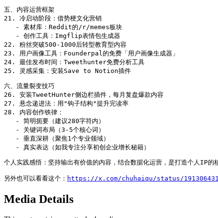
五、内容运营框架

21. 冷启动阶段：借势梗文化营销

   - 素材库：Reddit的/r/memes板块

   - 创作工具：Imgflip表情包生成器

22. 粉丝突破500-1000后转型教育型内容

23. 用户画像工具：Founderpal的免费「用户画像生成器」

24. 最佳发布时间：Tweethunter免费分析工具

25. 灵感采集：安装Save to Notion插件
六、流量裂变技巧

26. 安装TweetHunter侧边栏插件，每月复盘爆款内容

27. 悬念递进法：用"钩子结构"提升完读率

28. 内容创作铁律：

   - 简明扼要（建议280字符内）

   - 关键词布局（3-5个核心词）

   - 垂直深耕（聚焦1个专业领域）

   - 真实表达（如我专注分享初创企业增长秘籍）
个人实践感悟：坚持输出有价值的内容，结合数据化运营，是打造个人IP的核
另外也可以看看这个：
https://x.com/chuhaiqu/status/19130643
Media Details