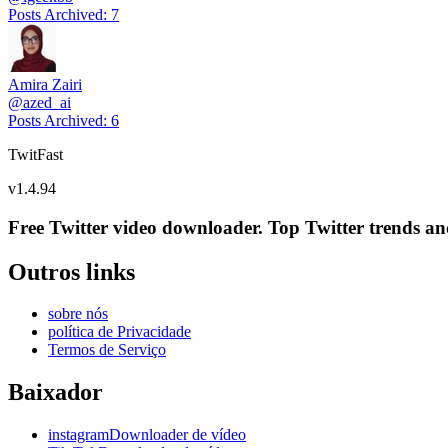
Posts Archived
:
7
Amira Zairi
@
azed_ai
Posts Archived
:
6
TwitFast
v
1.4.94
Free Twitter video downloader. Top Twitter trends and 
Outros links
sobre nós
política de Privacidade
Termos de Serviço
Baixador
instagramDownloader de vídeo