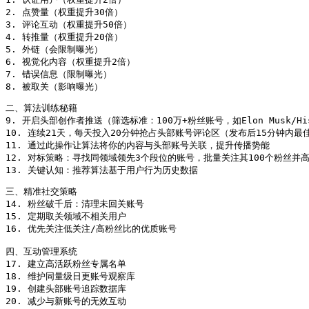
2. 点赞量（权重提升30倍）

3. 评论互动（权重提升50倍）

4. 转推量（权重提升20倍）

5. 外链（会限制曝光）

6. 视觉化内容（权重提升2倍）

7. 错误信息（限制曝光）

8. 被取关（影响曝光）
二、算法训练秘籍

9. 开启头部创作者推送（筛选标准：100万+粉丝账号，如Elon Musk/Histor
10. 连续21天，每天投入20分钟抢占头部账号评论区（发布后15分钟内最佳
11. 通过此操作让算法将你的内容与头部账号关联，提升传播势能

12. 对标策略：寻找同领域领先3个段位的账号，批量关注其100个粉丝并高
13. 关键认知：推荐算法基于用户行为历史数据
三、精准社交策略

14. 粉丝破千后：清理未回关账号

15. 定期取关领域不相关用户

16. 优先关注低关注/高粉丝比的优质账号

四、互动管理系统

17. 建立高活跃粉丝专属名单

18. 维护同量级日更账号观察库

19. 创建头部账号追踪数据库

20. 减少与新账号的无效互动