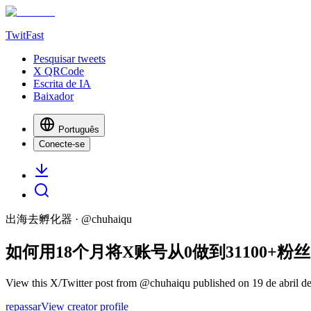
TwitFast
Pesquisar tweets
X QRCode
Escrita de IA
Baixador
Português
Conecte-se
出海去孵化器
· @
chuhaiqu
如何用18个月将X账号从0做到31100+粉丝
View this X/Twitter post from @chuhaiqu published on 19 de abril de
repassar
View creator profile