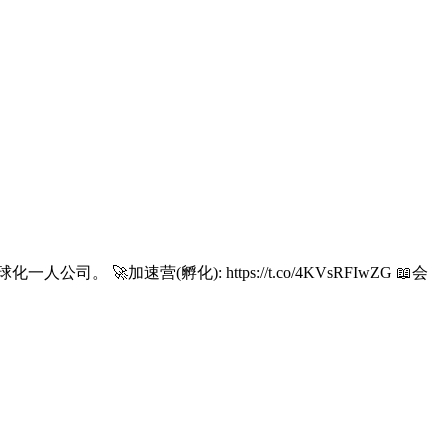
营(孵化): https://t.co/4KVsRFIwZG 📖会