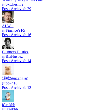
@
0xCheshire
Posts Archived
:
29
AI Will
@
FinanceYF5
Posts Archived
:
16
Business Hustlez
@
BizHustlez
Posts Archived
:
14
歸藏(guizang.ai)
@
op7418
Posts Archived
:
12
iGeekbb
@
igeekbb