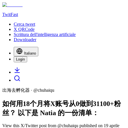
TwitFast
Cerca tweet
X QRCode
Scrittura dell'intelligenza artificiale
Downloader
Italiano
Login
出海去孵化器
· @
chuhaiqu
如何用18个月将X账号从0做到31100+粉
丝？ 以下是 Natia 的一份清单：
View this X/Twitter post from @chuhaiqu published on 19 aprile