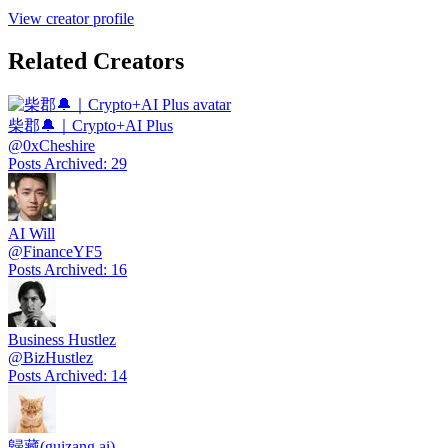
View creator profile
Related Creators
柴郡🔔｜Crypto+AI Plus
@
0xCheshire
Posts Archived
:
29
AI Will
@
FinanceYF5
Posts Archived
:
16
Business Hustlez
@
BizHustlez
Posts Archived
:
14
歸藏(guizang.ai)