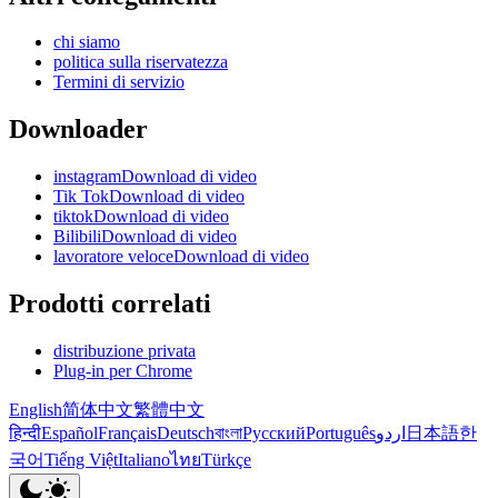
chi siamo
politica sulla riservatezza
Termini di servizio
Downloader
instagramDownload di video
Tik TokDownload di video
tiktokDownload di video
BilibiliDownload di video
lavoratore veloceDownload di video
Prodotti correlati
distribuzione privata
Plug-in per Chrome
English
简体中文
繁體中文
हिन्दी
Español
Français
Deutsch
বাংলা
Русский
Português
اردو
日本語
한
국어
Tiếng Việt
Italiano
ไทย
Türkçe