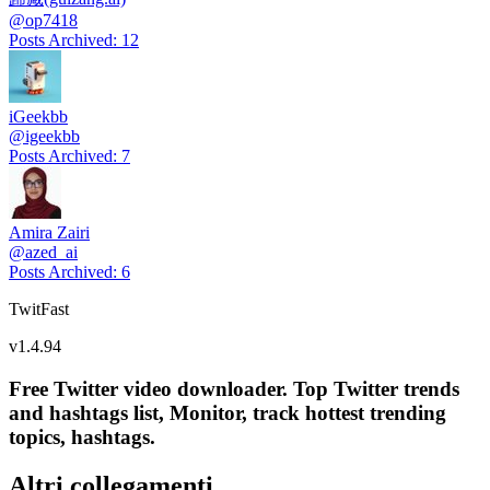
@
op7418
Posts Archived
:
12
iGeekbb
@
igeekbb
Posts Archived
:
7
Amira Zairi
@
azed_ai
Posts Archived
:
6
TwitFast
v
1.4.94
Free Twitter video downloader. Top Twitter trends
and hashtags list, Monitor, track hottest trending
topics, hashtags.
Altri collegamenti