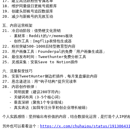
17. 建立高活跃粉丝专属名单

18. 维护同量级日更账号观察库

19. 创建头部账号追踪数据库

20. 减少与新账号的无效互动
五、内容运营框架

21. 冷启动阶段：借势梗文化营销

   - 素材库：Reddit的/r/memes板块

   - 创作工具：Imgflip表情包生成器

22. 粉丝突破500-1000后转型教育型内容

23. 用户画像工具：Founderpal的免费「用户画像生成器」

24. 最佳发布时间：Tweethunter免费分析工具

25. 灵感采集：安装Save to Notion插件
六、流量裂变技巧

26. 安装TweetHunter侧边栏插件，每月复盘爆款内容

27. 悬念递进法：用"钩子结构"提升完读率

28. 内容创作铁律：

   - 简明扼要（建议280字符内）

   - 关键词布局（3-5个核心词）

   - 垂直深耕（聚焦1个专业领域）

   - 真实表达（如我专注分享初创企业增长秘籍）
个人实践感悟：坚持输出有价值的内容，结合数据化运营，是打造个人IP的核
另外也可以看看这个：
https://x.com/chuhaiqu/status/19130643