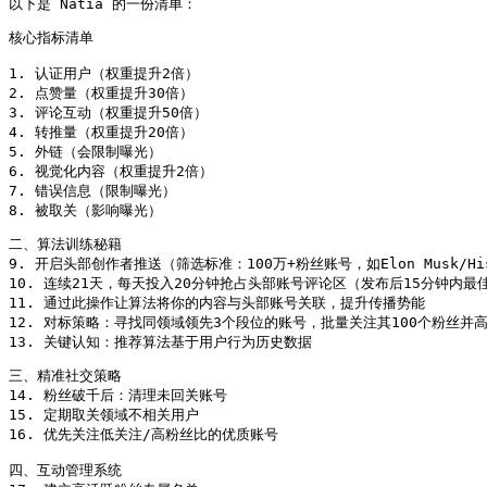
以下是 Natia 的一份清单：
核心指标清单

1. 认证用户（权重提升2倍）

2. 点赞量（权重提升30倍）

3. 评论互动（权重提升50倍）

4. 转推量（权重提升20倍）

5. 外链（会限制曝光）

6. 视觉化内容（权重提升2倍）

7. 错误信息（限制曝光）

8. 被取关（影响曝光）
二、算法训练秘籍

9. 开启头部创作者推送（筛选标准：100万+粉丝账号，如Elon Musk/Histor
10. 连续21天，每天投入20分钟抢占头部账号评论区（发布后15分钟内最佳
11. 通过此操作让算法将你的内容与头部账号关联，提升传播势能

12. 对标策略：寻找同领域领先3个段位的账号，批量关注其100个粉丝并高
13. 关键认知：推荐算法基于用户行为历史数据
三、精准社交策略

14. 粉丝破千后：清理未回关账号

15. 定期取关领域不相关用户

16. 优先关注低关注/高粉丝比的优质账号

四、互动管理系统
