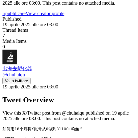
2025 alle ore 03:00. This post contains no attached media.
ripubblicare
View creator profile
Published
19 aprile 2025 alle ore 03:00
Thread Items
7
Media Items
0
出海去孵化器
@
chuhaiqu
Vai a twittare
19 aprile 2025 alle ore 03:00
Tweet Overview
View this X/Twitter post from @chuhaiqu published on 19 aprile
2025 alle ore 03:00. This post contains no attached media.
如何用18个月将X账号从0做到31100+粉丝？
