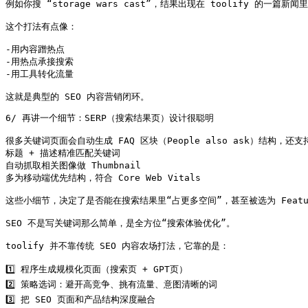
例如你搜 “storage wars cast”，结果出现在 toolify 的一篇
这个打法有点像：

-用内容蹭热点

-用热点承接搜索

-用工具转化流量

这就是典型的 SEO 内容营销闭环。
6/ 再讲一个细节：SERP（搜索结果页）设计很聪明

很多关键词页面会自动生成 FAQ 区块（People also ask）结构，还支持
标题 + 描述精准匹配关键词

自动抓取相关图像做 Thumbnail

多为移动端优先结构，符合 Core Web Vitals

这些小细节，决定了是否能在搜索结果里“占更多空间”，甚至被选为 Featured
SEO 不是写关键词那么简单，是全方位“搜索体验优化”。

toolify 并不靠传统 SEO 内容农场打法，它靠的是：

1️⃣ 程序生成规模化页面（搜索页 + GPT页）

2️⃣ 策略选词：避开高竞争、挑有流量、意图清晰的词

3️⃣ 把 SEO 页面和产品结构深度融合
