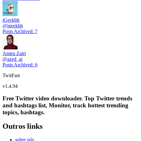
iGeekbb
@
igeekbb
Posts Archived
:
7
Amira Zairi
@
azed_ai
Posts Archived
:
6
TwitFast
v
1.4.94
Free Twitter video downloader. Top Twitter trends
and hashtags list, Monitor, track hottest trending
topics, hashtags.
Outros links
sobre nós