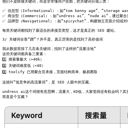
他们不是瞎做关键词，而是非常懂用户意图，把关键词分成三类：

✅ 信息型（Informational）：如“tom kenny age”、“storage 
✅ 商业型（Commercial）：如“undress ai”、“nude ai”，通
✅ 品牌型（Navigational）：如“spicychat”，构建独立页面介绍或
每类关键词都找到了最适合的承接页类型，这才是真正的 SEO 建站。
3/ 关键词全靠“蹭”？并不是。真正厉害的是找到了高价值词

我从数据里筛了几百条关键词，找到了这样的“流量洼地”

这些关键词都具备三要素：

1️⃣ 搜索量极大（>40k）

2️⃣ 关键词难度低（<40）

3️⃣ toolify 已用聚合页承接，页面结构简单、极易爬取

这就叫“低竞争的高流量词”，是 SEO 人眼中的宝藏。

undress ai这个词很有意思啊，流量大，KD低，大家觉得还有机会吗？其
简直是个宝藏？