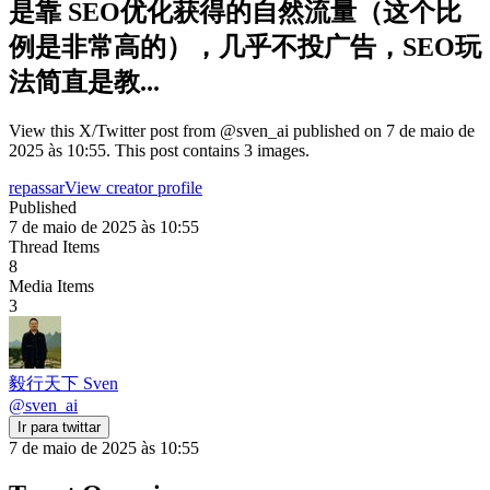
是靠 SEO优化获得的自然流量（这个比
例是非常高的），几乎不投广告，SEO玩
法简直是教...
View this X/Twitter post from @sven_ai published on 7 de maio de
2025 às 10:55. This post contains 3 images.
repassar
View creator profile
Published
7 de maio de 2025 às 10:55
Thread Items
8
Media Items
3
毅行天下 Sven
@
sven_ai
Ir para twittar
7 de maio de 2025 às 10:55