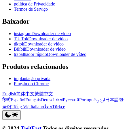
política de Privacidade
Termos de Serviço
Baixador
instagramDownloader de vídeo
Tik TokDownloader de vídeo
tiktokDownloader de vídeo
BilíbiliDownloader de vídeo
trabalhador rápidoDownloader de vídeo
Produtos relacionados
implantação privada
Plug-in do Chrome
English
简体中文
繁體中文
हिन्दी
Español
Français
Deutsch
বাংলা
Русский
Português
اردو
日本語
한
국어
Tiếng Việt
Italiano
ไทย
Türkçe
© 2024
TwitFast
Todos os direitos reservados.