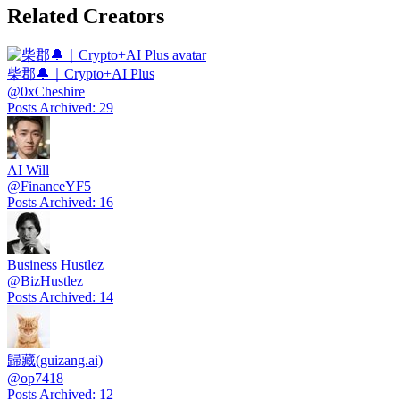
Related Creators
柴郡🔔｜Crypto+AI Plus
@
0xCheshire
Posts Archived
:
29
AI Will
@
FinanceYF5
Posts Archived
:
16
Business Hustlez
@
BizHustlez
Posts Archived
:
14
歸藏(guizang.ai)
@
op7418
Posts Archived
:
12