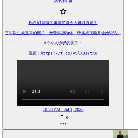
@
sven_ai
现在AI能做的事情简直令人难以置信！

它可以生成逼真的照片，无缝添加物体，转换成视频并让她说话。

8个令人惊叹的例子：

视频：https://t.co/VSlXB1YtKU
10:38 AM · Jul 1, 2025
8