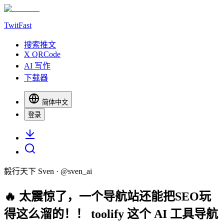
TwitFast
搜索推文
X QRCode
AI 写作
下载器
简体中文
登录
毅行天下 Sven
· @
sven_ai
🔥 太震惊了，一个导航站还能把SEO玩
得这么溜的！！ toolify 这个 AI 工具导航