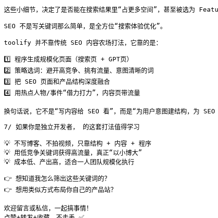
这些小细节，决定了是否能在搜索结果里“占更多空间”，甚至被选为 Featured
SEO 不是写关键词那么简单，是全方位“搜索体验优化”。

toolify 并不靠传统 SEO 内容农场打法，它靠的是：

1️⃣ 程序生成规模化页面（搜索页 + GPT页）

2️⃣ 策略选词：避开高竞争、挑有流量、意图清晰的词

3️⃣ 把 SEO 页面和产品结构深度融合

4️⃣ 用热点人物/事件“借力打力”，内容页带流量

换句话说，它不是“写内容给 SEO 看”，而是“为用户意图建结构，为 SEO
7/ 如果你是独立开发者， 的这套打法值得学习

💡 不写博客、不拍视频，只靠结构 + 内容 + 程序

💡 用低竞争关键词获得高流量，真正“以小博大”

💡 成本低、产出高，适合一人团队规模化执行

👉 想知道我怎么筛出这些关键词的？

👉 想用类似方式布局你自己的产品站？

欢迎留言或私信，一起搞事情！

点赞+转发+收藏，不走丢 ✅