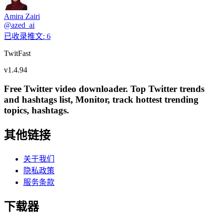
Amira Zairi
@
azed_ai
已收录推文
:
6
TwitFast
v
1.4.94
Free Twitter video downloader. Top Twitter trends
and hashtags list, Monitor, track hottest trending
topics, hashtags.
其他链接
关于我们
隐私政策
服务条款
下载器