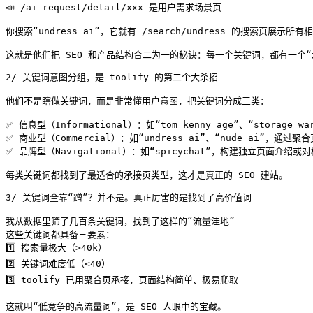
📣 /ai-request/detail/xxx 是用户需求场景页

你搜索“undress ai”，它就有 /search/undress 的搜索页展
这就是他们把 SEO 和产品结构合二为一的秘诀：每一个关键词，都有一个“
2/ 关键词意图分组，是 toolify 的第二个大杀招

他们不是瞎做关键词，而是非常懂用户意图，把关键词分成三类：

✅ 信息型（Informational）：如“tom kenny age”、“storage 
✅ 商业型（Commercial）：如“undress ai”、“nude ai”，通
✅ 品牌型（Navigational）：如“spicychat”，构建独立页面介绍或
每类关键词都找到了最适合的承接页类型，这才是真正的 SEO 建站。
3/ 关键词全靠“蹭”？并不是。真正厉害的是找到了高价值词

我从数据里筛了几百条关键词，找到了这样的“流量洼地”

这些关键词都具备三要素：

1️⃣ 搜索量极大（>40k）

2️⃣ 关键词难度低（<40）

3️⃣ toolify 已用聚合页承接，页面结构简单、极易爬取

这就叫“低竞争的高流量词”，是 SEO 人眼中的宝藏。
