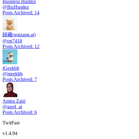
Business Hustlez
@
BizHustlez
Posts Archived
:
14
歸藏(guizang.ai)
@
op7418
Posts Archived
:
12
iGeekbb
@
igeekbb
Posts Archived
:
7
Amira Zairi
@
azed_ai
Posts Archived
:
6
TwitFast
v
1.4.94