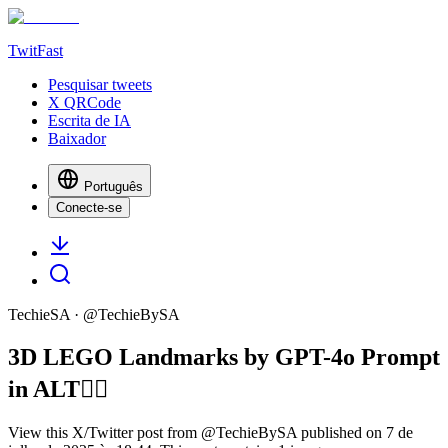
TwitFast
Pesquisar tweets
X QRCode
Escrita de IA
Baixador
Português
Conecte-se
TechieSA
· @
TechieBySA
3D LEGO Landmarks by GPT-4o Prompt
in ALT👇🏻
View this X/Twitter post from @TechieBySA published on 7 de