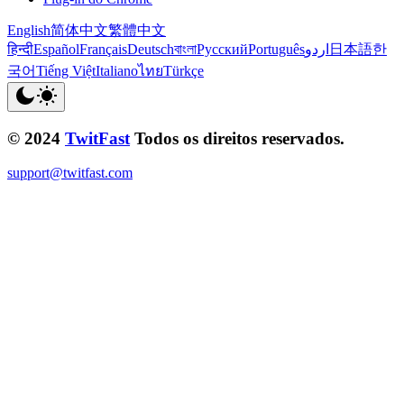
English
简体中文
繁體中文
हिन्दी
Español
Français
Deutsch
বাংলা
Русский
Português
اردو
日本語
한
국어
Tiếng Việt
Italiano
ไทย
Türkçe
© 2024
TwitFast
Todos os direitos reservados.
support@twitfast.com