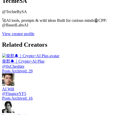
TechieSA
@
TechieBySA
🚀AI tools, prompts & wild ideas Built for curious minds🤖CPP:
@BasedLabsAI
View creator profile
Related Creators
柴郡🔔｜Crypto+AI Plus
@
0xCheshire
Posts Archived
:
29
AI Will
@
FinanceYF5
Posts Archived
:
16