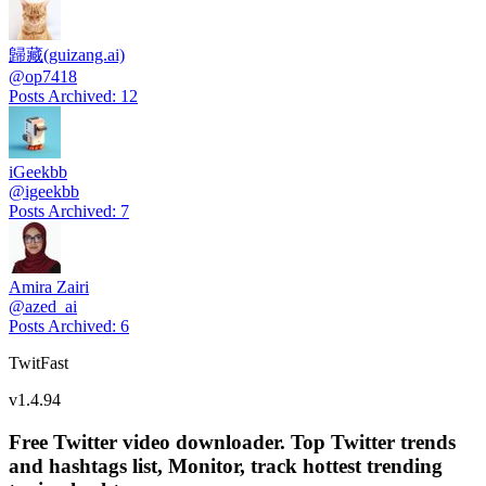
歸藏(guizang.ai)
@
op7418
Posts Archived
:
12
iGeekbb
@
igeekbb
Posts Archived
:
7
Amira Zairi
@
azed_ai
Posts Archived
:
6
TwitFast
v
1.4.94
Free Twitter video downloader. Top Twitter trends
and hashtags list, Monitor, track hottest trending