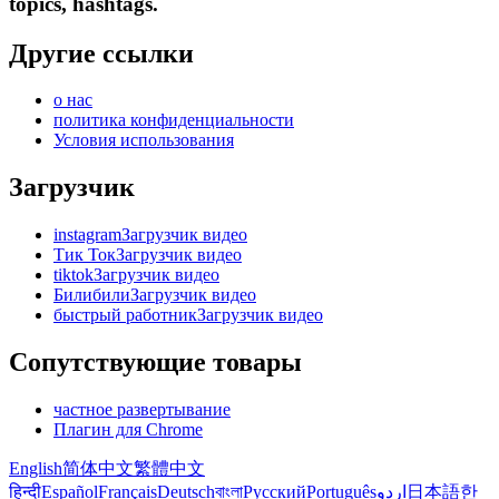
topics, hashtags.
Другие ссылки
о нас
политика конфиденциальности
Условия использования
Загрузчик
instagramЗагрузчик видео
Тик ТокЗагрузчик видео
tiktokЗагрузчик видео
БилибилиЗагрузчик видео
быстрый работникЗагрузчик видео
Сопутствующие товары
частное развертывание
Плагин для Chrome
English
简体中文
繁體中文
हिन्दी
Español
Français
Deutsch
বাংলা
Русский
Português
اردو
日本語
한