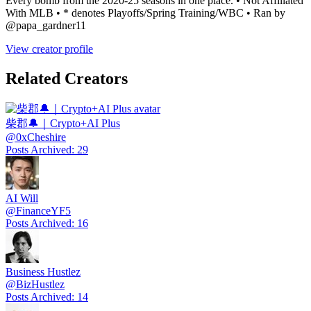
Every bomb from the 2020-25 seasons in one place. • Not Affiliated
With MLB • * denotes Playoffs/Spring Training/WBC • Ran by
@papa_gardner11
View creator profile
Related Creators
柴郡🔔｜Crypto+AI Plus
@
0xCheshire
Posts Archived
:
29
AI Will
@
FinanceYF5
Posts Archived
:
16
Business Hustlez
@
BizHustlez
Posts Archived
:
14