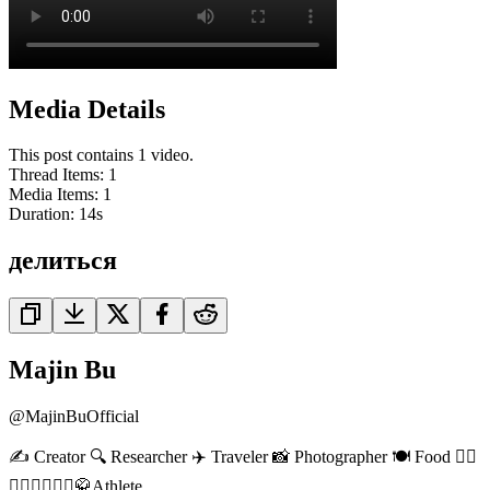
Media Details
This post contains 1 video.
Thread Items
:
1
Media Items
:
1
Duration:
14
s
делиться
Majin Bu
@
MajinBuOfficial
✍️ Creator 🔍 Researcher ✈️ Traveler 📸 Photographer 🍽️ Food 🤸‍♂️
🏋️‍♂️🚵‍♀️🏃‍♂️🥋Athlete