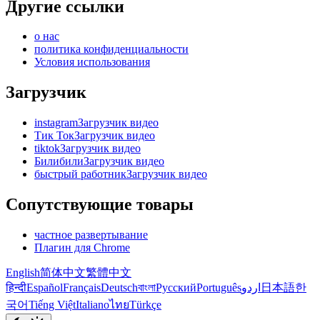
Другие ссылки
о нас
политика конфиденциальности
Условия использования
Загрузчик
instagramЗагрузчик видео
Тик ТокЗагрузчик видео
tiktokЗагрузчик видео
БилибилиЗагрузчик видео
быстрый работникЗагрузчик видео
Сопутствующие товары
частное развертывание
Плагин для Chrome
English
简体中文
繁體中文
हिन्दी
Español
Français
Deutsch
বাংলা
Русский
Português
اردو
日本語
한
국어
Tiếng Việt
Italiano
ไทย
Türkçe