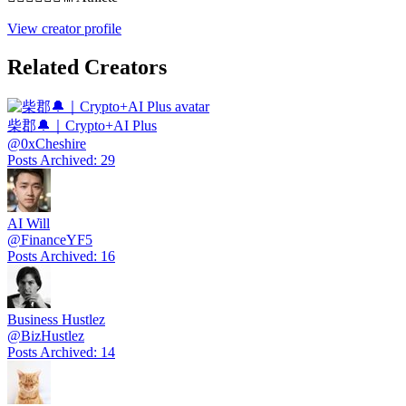
View creator profile
Related Creators
柴郡🔔｜Crypto+AI Plus
@
0xCheshire
Posts Archived
:
29
AI Will
@
FinanceYF5
Posts Archived
:
16
Business Hustlez
@
BizHustlez
Posts Archived
:
14