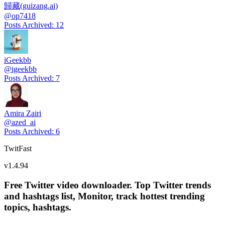
歸藏(guizang.ai)
@
op7418
Posts Archived
:
12
iGeekbb
@
igeekbb
Posts Archived
:
7
Amira Zairi
@
azed_ai
Posts Archived
:
6
TwitFast
v
1.4.94
Free Twitter video downloader. Top Twitter trends
and hashtags list, Monitor, track hottest trending
topics, hashtags.