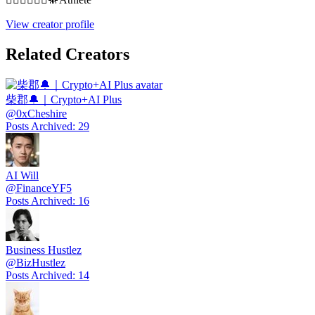
View creator profile
Related Creators
柴郡🔔｜Crypto+AI Plus
@
0xCheshire
Posts Archived
:
29
AI Will
@
FinanceYF5
Posts Archived
:
16
Business Hustlez
@
BizHustlez
Posts Archived
:
14