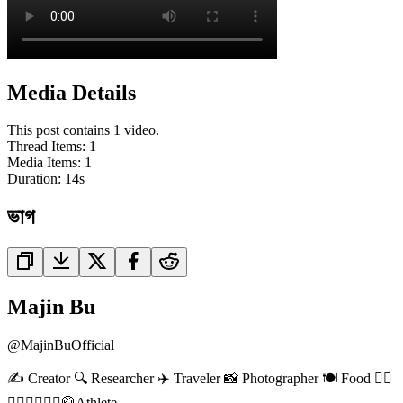
Media Details
This post contains 1 video.
Thread Items
:
1
Media Items
:
1
Duration:
14
s
ভাগ
Majin Bu
@
MajinBuOfficial
✍️ Creator 🔍 Researcher ✈️ Traveler 📸 Photographer 🍽️ Food 🤸‍♂️
🏋️‍♂️🚵‍♀️🏃‍♂️🥋Athlete