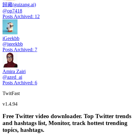
歸藏(guizang.ai)
@
op7418
Posts Archived
:
12
iGeekbb
@
igeekbb
Posts Archived
:
7
Amira Zairi
@
azed_ai
Posts Archived
:
6
TwitFast
v
1.4.94
Free Twitter video downloader. Top Twitter trends
and hashtags list, Monitor, track hottest trending
topics, hashtags.