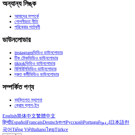
অন্যান্য লিঙ্ক
আমাদের সম্পর্কে
গোপনীয়তা নীতি
পরিষেবার শর্তাবলী
ডাউনলোডার
instagramভিডিও ডাউনলোডার
টিক টোকভিডিও ডাউনলোডার
tiktokভিডিও ডাউনলোডার
বিলিবিলিভিডিও ডাউনলোডার
দ্রুত কর্মীভিডিও ডাউনলোডার
সম্পর্কিত পণ্য
ব্যক্তিগত স্থাপনা
ক্রোম প্লাগ-ইন
English
简体中文
繁體中文
हिन्दी
Español
Français
Deutsch
বাংলা
Русский
Português
اردو
日本語
한
국어
Tiếng Việt
Italiano
ไทย
Türkçe