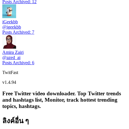
Posts Archived
:
12
iGeekbb
@
igeekbb
Posts Archived
:
7
Amira Zairi
@
azed_ai
Posts Archived
:
6
TwitFast
v
1.4.94
Free Twitter video downloader. Top Twitter trends
and hashtags list, Monitor, track hottest trending
topics, hashtags.
ลิงค์อื่น ๆ