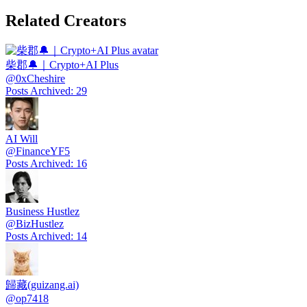
Related Creators
柴郡🔔｜Crypto+AI Plus
@
0xCheshire
Posts Archived
:
29
AI Will
@
FinanceYF5
Posts Archived
:
16
Business Hustlez
@
BizHustlez
Posts Archived
:
14
歸藏(guizang.ai)
@
op7418