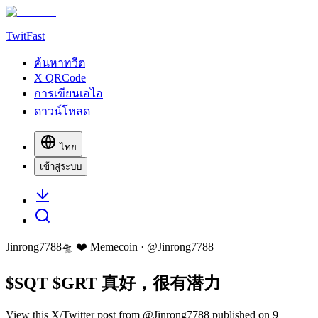
TwitFast
ค้นหาทวีต
X QRCode
การเขียนเอไอ
ดาวน์โหลด
ไทย
เข้าสู่ระบบ
Jinrong7788🛸 ❤️ Memecoin
· @
Jinrong7788
$SQT $GRT 真好，很有潜力
View this X/Twitter post from @Jinrong7788 published on 9