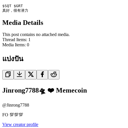
$SQT $GRT 

真好，很有潜力
Media Details
This post contains no attached media.
Thread Items
:
1
Media Items
:
0
แบ่งปัน
Jinrong7788🛸 ❤️ Memecoin
@
Jinrong7788
FO 💯💯💯
View creator profile