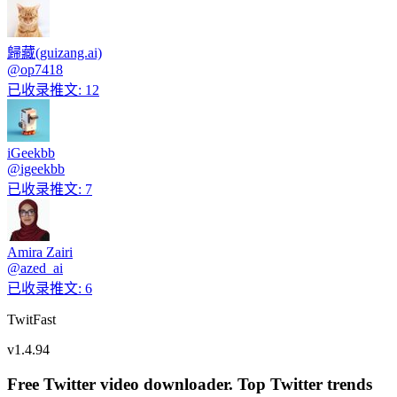
歸藏(guizang.ai)
@
op7418
已收录推文
:
12
iGeekbb
@
igeekbb
已收录推文
:
7
Amira Zairi
@
azed_ai
已收录推文
:
6
TwitFast
v
1.4.94
Free Twitter video downloader. Top Twitter trends