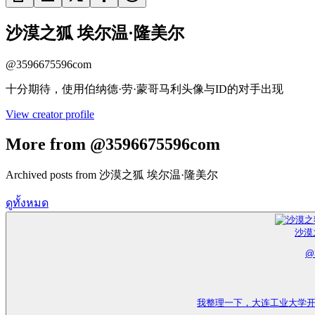
沙漠之狐 埃尔温·隆美尔
@
3596675596com
十分期待，使用伯纳德·劳·蒙哥马利头像与ID的对手出现
View creator profile
More from @3596675596com
Archived posts from 沙漠之狐 埃尔温·隆美尔
ดูทั้งหมด
沙漠
@
我整理一下，大连工业大学开