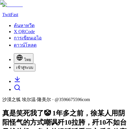
TwitFast
ค้นหาทวีต
X QRCode
การเขียนเอไอ
ดาวน์โหลด
ไทย
เข้าสู่ระบบ
沙漠之狐 埃尔温·隆美尔
· @
3596675596com
真是笑死我了🤡 1年多之前，徐某人用阴
阳怪气的方式嘲讽歼10拉胯，歼10不如台