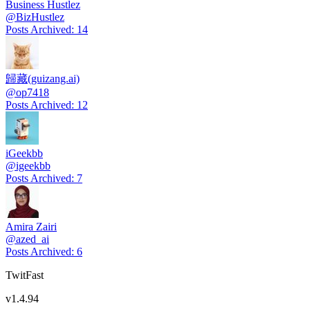
Business Hustlez
@
BizHustlez
Posts Archived
:
14
歸藏(guizang.ai)
@
op7418
Posts Archived
:
12
iGeekbb
@
igeekbb
Posts Archived
:
7
Amira Zairi
@
azed_ai
Posts Archived
:
6
TwitFast
v
1.4.94