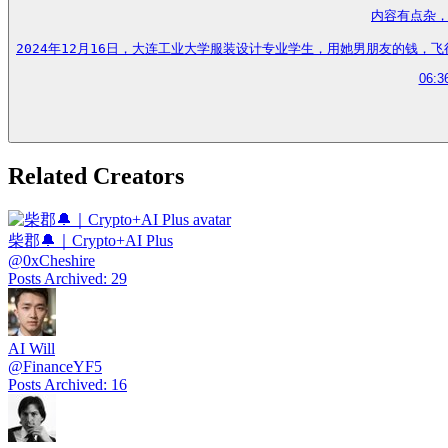
内容有点杂，
2024年12月16日，大连工业大学服装设计专业学生，用她男朋友的钱，飞往上海和
06:3
Related Creators
柴郡🔔｜Crypto+AI Plus
@
0xCheshire
Posts Archived
:
29
AI Will
@
FinanceYF5
Posts Archived
:
16