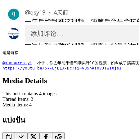
这是链接

@xumouren_yt
https://youtu.be/57-EjBLX-Dc?si=v35hAs0VJTW1XjsI
Media Details
This post contains 4 images.
Thread Items
:
2
Media Items
:
4
แบ่งปัน