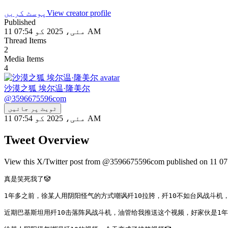
View creator profile
پوسٹ کریں
Published
11 مئی، 2025 کو 07:54 AM
Thread Items
2
Media Items
4
沙漠之狐 埃尔温·隆美尔
@
3596675596com
ٹویٹ پر جائیں
11 مئی، 2025 کو 07:54 AM
Tweet Overview
真是笑死我了🤡

1年多之前，徐某人用阴阳怪气的方式嘲讽歼10拉胯，歼10不如台风战斗机，
近期巴基斯坦用歼10击落阵风战斗机，油管给我推送这个视频，好家伙是1年