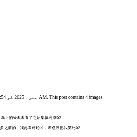
View this X/Twitter post from @3596675596com published on 11 مئی، 2025 کو 07:54 AM. This post contains 4 images.
岛上的绿呱呱看了之后集体高潮🤡

多之前的，我再看评论区，差点没把我笑死🤡
