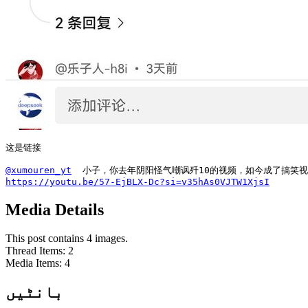
这是链接

@xumouren_yt
https://youtu.be/57-EjBLX-Dc?si=v35hAs0VJTW1XjsI
Media Details
This post contains 4 images.
Thread Items
:
2
Media Items
:
4
بانٹیں