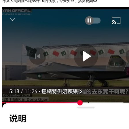
徐某人阴阳怪气嘲讽歼10的视频，今天变成了搞笑视频🤡 