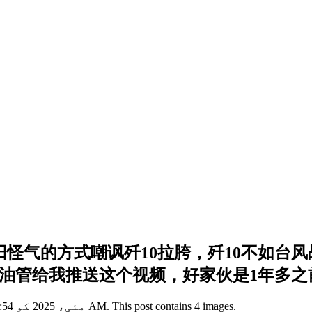
阴阳怪气的方式嘲讽歼10拉胯，歼10不如
，油管给我推送这个视频，好家伙是1年多之前
View this X/Twitter post from @3596675596com published on 11 مئی، 2025 کو 07:54 AM. This post contains 4 images.