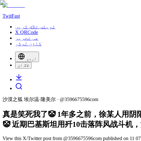
TwitFast
ٹویٹس تلاش کریں
X QRCode
عی تحریر
ڈاؤن لوڈر
اردو
لاگ ان
沙漠之狐 埃尔温·隆美尔
· @
3596675596com
真是笑死我了🤡 1年多之前，徐某人用
🤡 近期巴基斯坦用歼10击落阵风战斗机