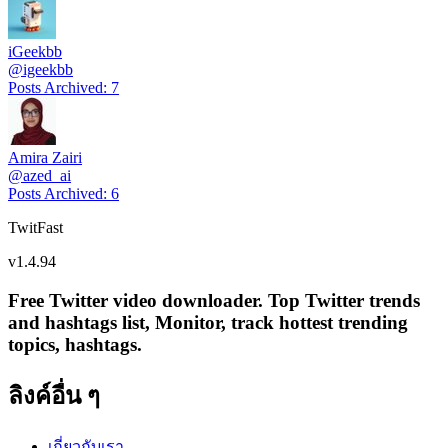
iGeekbb
@
igeekbb
Posts Archived
:
7
Amira Zairi
@
azed_ai
Posts Archived
:
6
TwitFast
v
1.4.94
Free Twitter video downloader. Top Twitter trends
and hashtags list, Monitor, track hottest trending
topics, hashtags.
ลิงค์อื่น ๆ
เกี่ยวกับเรา