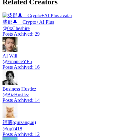
Related Creators
柴郡🔔｜Crypto+AI Plus
@
0xCheshire
Posts Archived
:
29
AI Will
@
FinanceYF5
Posts Archived
:
16
Business Hustlez
@
BizHustlez
Posts Archived
:
14
歸藏(guizang.ai)
@
op7418
Posts Archived
:
12