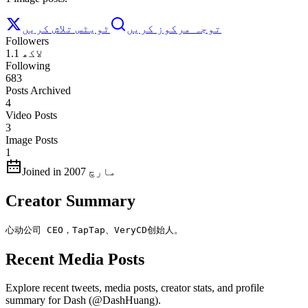
توجہ مرکوز کریں
ٹویٹس تلاش کریں
Followers
1.1 لاکھ
Following
683
Posts Archived
4
Video Posts
3
Image Posts
1
Joined in مارچ 2007
Creator Summary
心动公司 CEO，TapTap、VeryCD创始人。
Recent Media Posts
Explore recent tweets, media posts, creator stats, and profile
summary for Dash (@DashHuang).