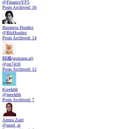
@
FinanceYF5
Posts Archived
:
16
Business Hustlez
@
BizHustlez
Posts Archived
:
14
歸藏(guizang.ai)
@
op7418
Posts Archived
:
12
iGeekbb
@
igeekbb
Posts Archived
:
7
Amira Zairi
@
azed_ai