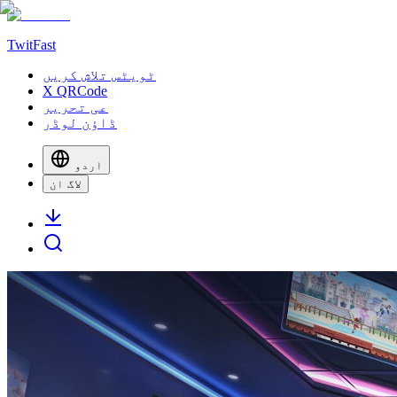
TwitFast
ٹویٹس تلاش کریں
X QRCode
عی تحریر
ڈاؤن لوڈر
اردو
لاگ ان