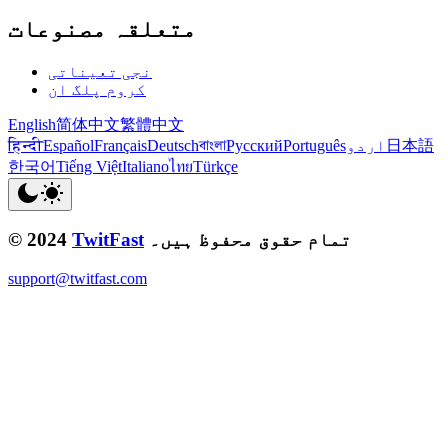
متعلقہ مصنوعات
نجی تعیناتی
کروم پلگ ان
English
简体中文
繁體中文
日本語
اردو
Português
Русский
বাংলা
Deutsch
Français
Español
हिन्दी
한국어
Tiếng Việt
Italiano
ไทย
Türkçe
تمام حقوق محفوظ ہیں۔
TwitFast
© 2024
support@twitfast.com