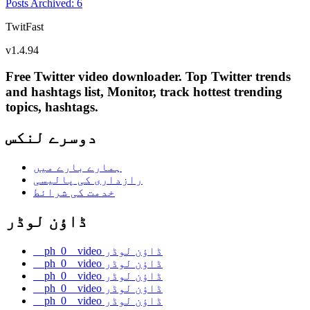
Posts Archived
:
6
TwitFast
v
1.4.94
Free Twitter video downloader. Top Twitter trends
and hashtags list, Monitor, track hottest trending
topics, hashtags.
دوسرے لنکس
ہمارے بارے میں
رازداری کی پالیسی
خدمت کی شرائط
ڈاؤن لوڈر
__ph_0__video ڈاؤن لوڈر
__ph_0__video ڈاؤن لوڈر
__ph_0__video ڈاؤن لوڈر
__ph_0__video ڈاؤن لوڈر
__ph_0__video ڈاؤن لوڈر