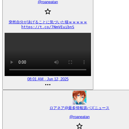
@
roaneatan
突然自分が泳げることに気づいた猫ｗｗｗｗｗ

https://t.co/7NmVEuibnS
08:01 AM · Jun 12, 2025
ロアネア@最多情報源バズニュース
@
roaneatan