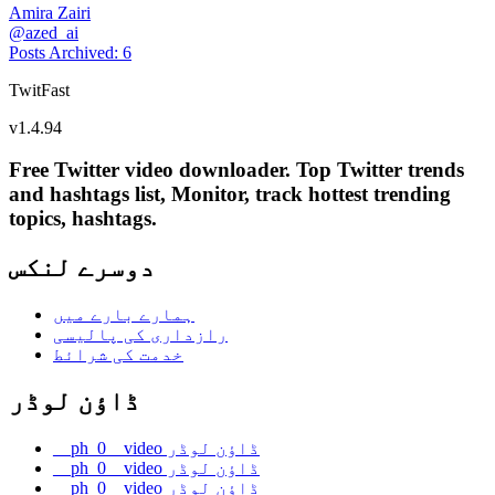
Amira Zairi
@
azed_ai
Posts Archived
:
6
TwitFast
v
1.4.94
Free Twitter video downloader. Top Twitter trends
and hashtags list, Monitor, track hottest trending
topics, hashtags.
دوسرے لنکس
ہمارے بارے میں
رازداری کی پالیسی
خدمت کی شرائط
ڈاؤن لوڈر
__ph_0__video ڈاؤن لوڈر
__ph_0__video ڈاؤن لوڈر
__ph_0__video ڈاؤن لوڈر