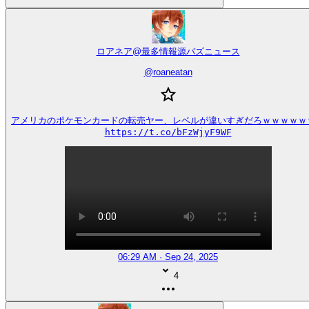
ロアネア@最多情報源バズニュース
@
roaneatan
アメリカのポケモンカードの転売ヤー、レベルが違いすぎだろｗｗｗｗｗｗ
https://t.co/bFzWjyF9WF
06:29 AM · Sep 24, 2025
4