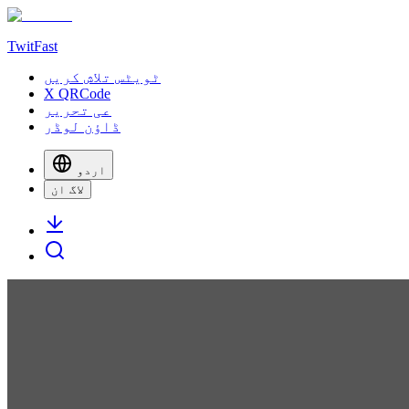
TwitFast
ٹویٹس تلاش کریں
X QRCode
عی تحریر
ڈاؤن لوڈر
اردو
لاگ ان