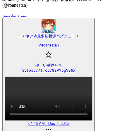
(@roaneatan).
سب دیکھیں
ロアネア@最多情報源バズニュース
@
roaneatan
優しい動物たち

https://t.co/8zVYpgV86x
04:46 AM · Dec 7, 2025