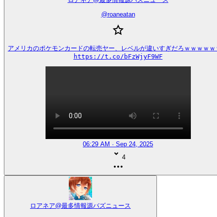
@
roaneatan
アメリカのポケモンカードの転売ヤー、レベルが違いすぎだろｗｗｗｗｗｗ
https://t.co/bFzWjyF9WF
06:29 AM · Sep 24, 2025
4
ロアネア@最多情報源バズニュース