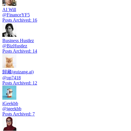
AI Will
@
FinanceYF5
Posts Archived
:
16
Business Hustlez
@
BizHustlez
Posts Archived
:
14
歸藏(guizang.ai)
@
op7418
Posts Archived
:
12
iGeekbb
@
igeekbb
Posts Archived
:
7