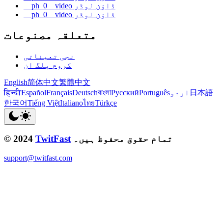
__ph_0__video ڈاؤن لوڈر
__ph_0__video ڈاؤن لوڈر
متعلقہ مصنوعات
نجی تعیناتی
کروم پلگ ان
English
简体中文
繁體中文
日本語
اردو
Português
Русский
বাংলা
Deutsch
Français
Español
हिन्दी
한국어
Tiếng Việt
Italiano
ไทย
Türkçe
تمام حقوق محفوظ ہیں۔
TwitFast
© 2024
support@twitfast.com