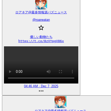
ロアネア@最多情報源バズニュース
@
roaneatan
優しい動物たち

https://t.co/8zVYpgV86x
04:46 AM · Dec 7, 2025
ロアネア@最多情報源バズニュース