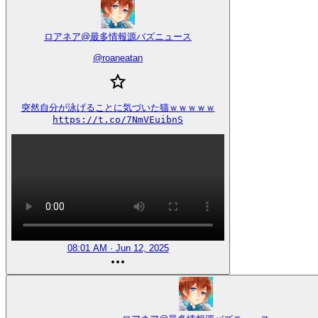
ロアネア@最多情報源バズニュース
@
roaneatan
突然自分が泳げることに気づいた猫ｗｗｗｗｗ

https://t.co/7NmVEuibnS
08:01 AM · Jun 12, 2025